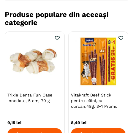
Produse populare din aceeași
categorie
Trixie Denta Fun Oase
Vitakraft Beef Stick
Innodate, 5 cm, 70 g
pentru câini,cu
curcan,48g, 3+1 Promo
9
,
15
lei
8
,
49
lei