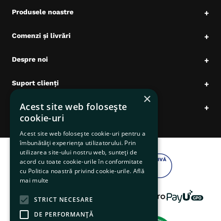
Produsele noastre
+
Comenzi și livrări
+
Despre noi
+
Suport clienți
+
×
Acest site web folosește
Date comerciale
+
cookie-uri
Acest site web folosește cookie-uri pentru a
îmbunătăți experiența utilizatorului. Prin
utilizarea site-ului nostru web, sunteți de
acord cu toate cookie-urile în conformitate
cu Politica noastră privind cookie-urile.
Află
mai multe
STRICT NECESARE
DE PERFORMANȚĂ