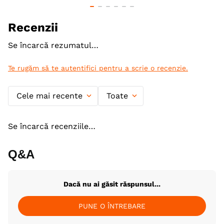
Giant (XL)
Varsta
Adult
Recenzii
Calitate Hrana
Ultra-Premium
Se încarcă rezumatul…
Tip formula
Grain Free
Te rugăm să te autentifici pentru a scrie o recenzie.
Aroma
Somon
Cele mai recente
Toate
Monoproteic
Nu
Metoda de preparare
Uscata prin extrudare
Se încarcă recenziile…
Indicatii Speciale
Sistem Imunitar & Alergii
Q&A
Tip Recompensa
Baton
Textura
Semiumed
Dacă nu ai găsit răspunsul...
Ambalaj
Punguta
PUNE O ÎNTREBARE
Producator
OAK'S FARM