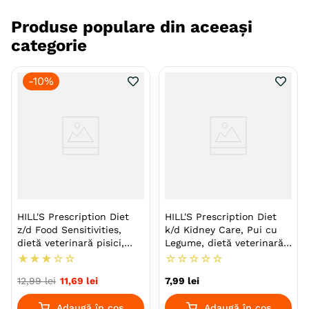
Producator
Zoodiaco Consortium
Produse populare din aceeași
categorie
-
10%
HILL'S Prescription Diet
HILL'S Prescription Diet
z/d Food Sensitivities,
k/d Kidney Care, Pui cu
dietă veterinară pisici,
Legume, dietă veterinară
conservă hrană umedă,
pisici, conservă hrană
★
★
★
☆
☆
☆
☆
☆
☆
☆
afecțiuni dermatologice și
umedă, afecțiuni renale,
12
,
99
lei
11
,
69
lei
7
,
99
lei
sistem digestiv, 156g
82g
Adaugă în coș
Adaugă în coș