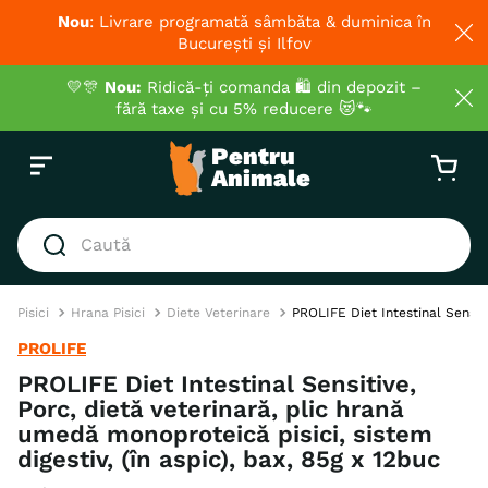
Nou
: Livrare programată sâmbăta & duminica în
București și Ilfov
💛🎊
Nou:
Ridică-ți comanda 🛍️ din depozit –
fără taxe și cu 5% reducere 😻🐾
Caută
CĂUTĂRI POPULARE
Pisici
Hrana Pisici
Diete Veterinare
PROLIFE Diet Intestinal Sensiti
1
.
hrana umeda pisici
PROLIFE
2
.
royal canin
PROLIFE Diet Intestinal Sensitive,
Porc, dietă veterinară, plic hrană
3
.
hrana uscata pisici
umedă monoproteică pisici, sistem
4
.
recompense
digestiv, (în aspic), bax, 85g x 12buc
5
.
brit