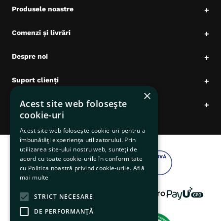
Produsele noastre
+
Comenzi și livrări
+
Despre noi
+
Suport clienți
+
×
Acest site web folosește
Date comerciale
+
cookie-uri
Acest site web folosește cookie-uri pentru a
îmbunătăți experiența utilizatorului. Prin
utilizarea site-ului nostru web, sunteți de
acord cu toate cookie-urile în conformitate
cu Politica noastră privind cookie-urile.
Află
mai multe
STRICT NECESARE
DE PERFORMANȚĂ