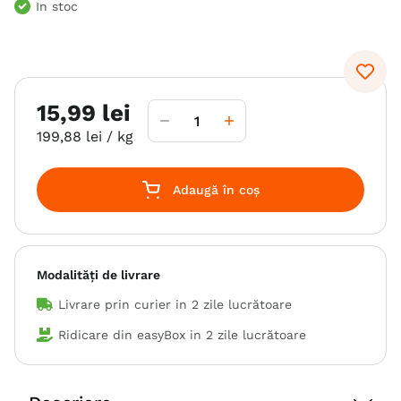
In stoc
6
.
hrana uscata câini
7
.
hypoallergenic
8
.
acana
15
,
99
lei
9
.
recompense caini
199
,
88
lei
/ kg
10
.
brit caini
Adaugă în coș
Modalități de livrare
Livrare prin curier in
2 zile lucrătoare
Ridicare din easyBox in
2 zile lucrătoare