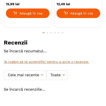
15
,
99
lei
12
,
49
lei
Varsta
Adult
Adaugă în coș
Adaugă în coș
Calitate Hrana
Super-Premium
Tip formula
Gluten Free
Aroma
Iepure
Recenzii
Monoproteic
Nu
Se încarcă rezumatul…
Metoda de preparare
Uscata prin extrudare
Te rugăm să te autentifici pentru a scrie o recenzie.
Tip Recompensa
Snack
Textura
Gumat
Cele mai recente
Toate
Ambalaj
Punguta
Se încarcă recenziile…
Producator
CAMON S.P.A.