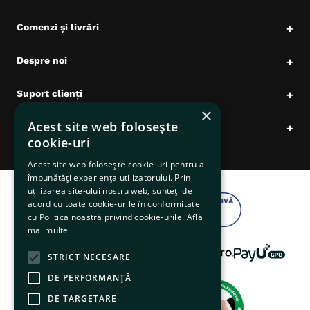
Comenzi și livrări
+
Despre noi
+
Suport clienți
+
×
Acest site web folosește
Date comerciale
+
cookie-uri
Acest site web folosește cookie-uri pentru a
îmbunătăți experiența utilizatorului. Prin
utilizarea site-ului nostru web, sunteți de
acord cu toate cookie-urile în conformitate
cu Politica noastră privind cookie-urile.
Află
mai multe
STRICT NECESARE
DE PERFORMANȚĂ
DE TARGETARE