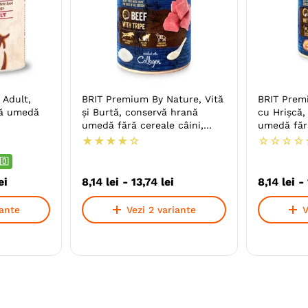
 Adult,
BRIT Premium By Nature, Vită
BRIT Prem
nă umedă
și Burtă, conservă hrană
cu Hrişcă,
umedă fără cereale câini,
umedă fără
(pate)
(pate)
★
★
★
★
☆
☆
☆
☆
☆
🇴
ei
8
,
14
lei
-
13
,
74
lei
8
,
14
lei
-
iante
Vezi 2 variante
V