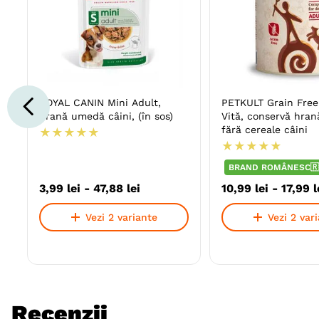
ROYAL CANIN Mini Adult,
PETKULT Grain Free
hrană umedă câini, (în sos)
Vită, conservă hra
fără cereale câini
★
★
★
★
★
★
★
★
★
★
BRAND ROMÂNESC🇷
3
,
99
lei
-
47
,
88
lei
10
,
99
lei
-
17
,
99
l
Vezi 2 variante
Vezi 2 var
Recenzii