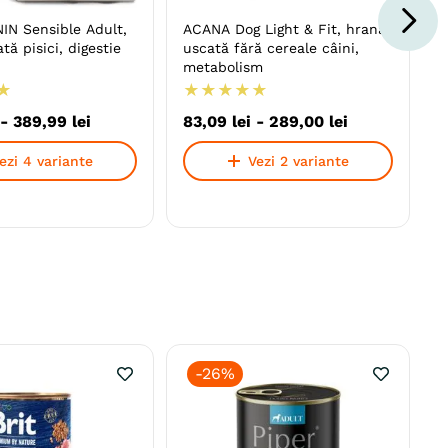
IN Sensible Adult,
ACANA Dog Light & Fit, hrană
tă pisici, digestie
uscată fără cereale câini,
metabolism
★
★
★
★
★
★
-
389
,
99
lei
83
,
09
lei
-
289
,
00
lei
ezi 4 variante
Vezi 2 variante
-
26%