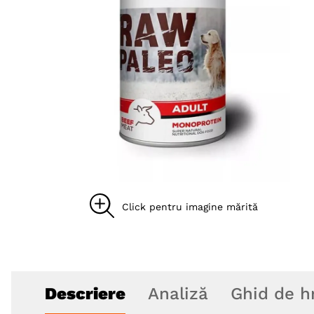
8
.
acana
9
.
recompense caini
10
.
brit caini
Descriere
Analiză
Ghid de h