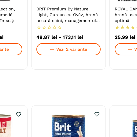
ection,
BRIT Premium By Nature
ROYAL CAN
 umedă
Light, Curcan cu Ovăz, hrană
hrană usca
(în sos)
uscată câini, managementul
optimă
greutății
☆
☆
☆
☆
☆
★
★
★
★
ei
48
,
87
lei
-
173
,
11
lei
25
,
99
lei
iante
Vezi 2 variante
V