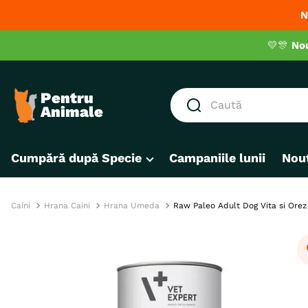
N
💛🎊
No
Caută
CĂUTĂRI POPULARE
Cumpără după Specie
Campaniile lunii
Nout
1
.
hrana umeda pisici
2
.
hrana uscata pisici
3
.
royal canin
Caini
Hrana Caini
Hrana Umeda
Raw Paleo Adult Dog Vita si Orez
4
.
recompense
5
.
brit
6
.
hrana uscata câini
7
.
hypoallergenic