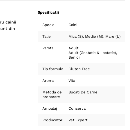
Specificatii
u cainii
Specie
Caini
sunt din
Talie
Mica (S)
Medie (M)
Mare (L)
Varsta
Adult
Adult (Gestatie & Lactatie)
Senior
Tip formula
Gluten Free
Aroma
Vita
Metoda de
Bucati De Carne
preparare
Ambalaj
Conserva
Producator
Vet Expert