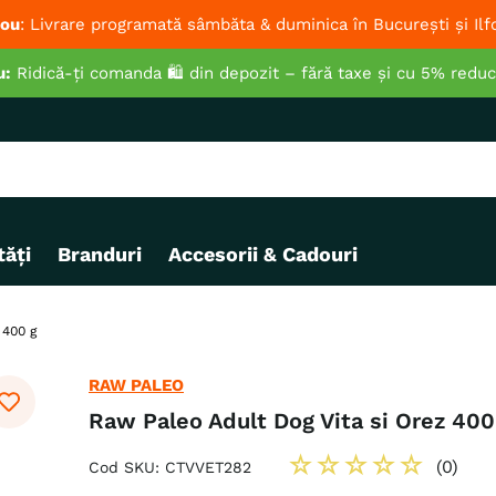
ou
: Livrare programată sâmbăta & duminica în București și Ilf
u:
Ridică-ți comanda 🛍️ din depozit – fără taxe și cu 5% redu
ăți
Branduri
Accesorii & Cadouri
 400 g
RAW PALEO
Raw Paleo Adult Dog Vita si Orez 400
☆
☆
☆
☆
☆
(
0
)
Cod SKU
:
CTVVET282