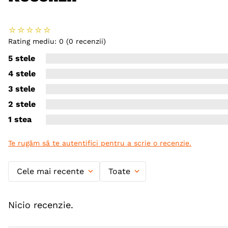
☆
☆
☆
☆
☆
Rating mediu: 0
(0 recenzii)
5 stele
4 stele
3 stele
2 stele
1 stea
Te rugăm să te autentifici pentru a scrie o recenzie.
Cele mai recente
Toate
Nicio recenzie.