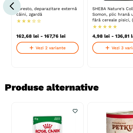
Foresto, deparazitare externă
SHEBA Nature's Coll
câini, zgardă
Somon, plic hrană
fără cereale pisici, 
★
★
★
☆
☆
★
★
★
★
★
162
,
68
lei
-
167
,
76
lei
4
,
98
lei
-
136
,
81
l
Vezi 2 variante
Vezi 3 var
Produse alternative