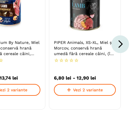
ium By Nature, Miel
PIPER Animals, XS-XL, Miel și
 conservă hrană
Morcov, conservă hrană
 cereale câini,
umedă fără cereale câini, (în
aspic)
☆
☆
☆
☆
☆
☆
13
,
74
lei
6
,
80
lei
-
12
,
90
lei
ezi 2 variante
Vezi 2 variante