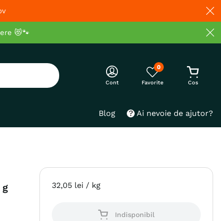
ov
cere 😻🐾
0
Cont
Blog
Ai nevoie de ajutor?
32
,
05
lei
/ kg
 g
Indisponibil