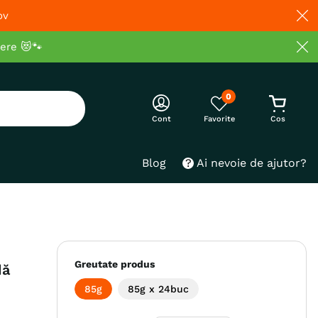
ov
cere 😻🐾
0
Cont
Blog
Ai nevoie de ajutor?
Greutate produs
dă
85g
85g x 24buc