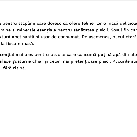
pentru stăpânii care doresc să ofere felinei lor o masă delicioa
ine și minerale esențiale pentru sănătatea pisicii. Sosul fin ca
xtură apetisantă și ușor de consumat. De asemenea, plicul oferă 
la fiecare masă.
sențial mai ales pentru pisicile care consumă puțină apă din alt
face gusturile chiar și celor mai pretențioase pisici. Plicurile su
 fără risipă.