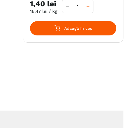
1
,
40
lei
16
,
47
lei
/ kg
Adaugă în coș