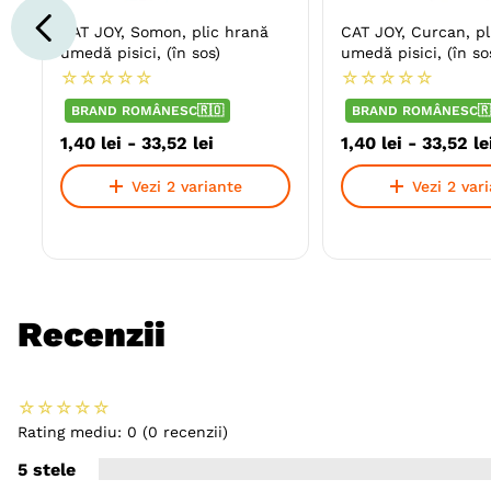
CAT JOY, Somon, plic hrană
CAT JOY, Curcan, pl
umedă pisici, (în sos)
umedă pisici, (în so
☆
☆
☆
☆
☆
☆
☆
☆
☆
☆
BRAND ROMÂNESC🇷🇴
BRAND ROMÂNESC🇷
1
,
40
lei
-
33
,
52
lei
1
,
40
lei
-
33
,
52
le
Vezi 2 variante
Vezi 2 var
Recenzii
☆
☆
☆
☆
☆
Rating mediu: 0
(0 recenzii)
5 stele