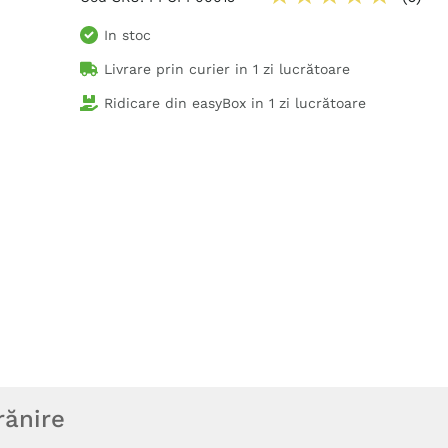
In stoc
Livrare prin curier in
1 zi lucrătoare
Ridicare din easyBox in
1 zi lucrătoare
rănire