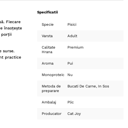
Specificatii
să. Fiecare
Specie
Pisici
re însoțește
porții
Varsta
Adult
Calitate
Premium
e surse.
Hrana
nt practice
Aroma
Pui
Monoproteic
Nu
Metoda de
Bucati De Carne
In Sos
preparare
Ambalaj
Plic
Producator
Cat Joy