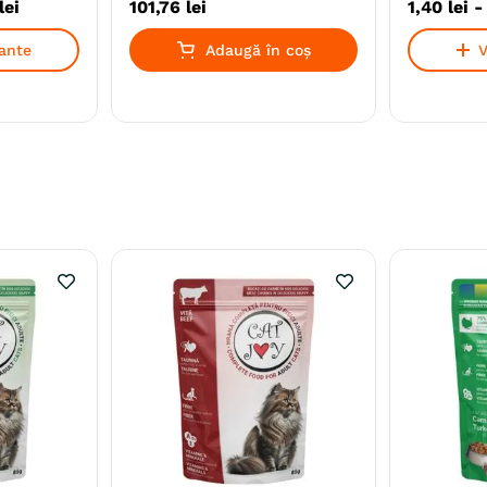
lei
101
,
76
lei
1
,
40
lei
iante
Adaugă în coș
V