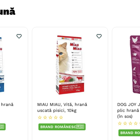
ună
 hrană
MIAU MIAU, Vită, hrană
DOG JOY Ju
uscată pisici, 10kg
plic hrană
(în sos)
☆
☆
☆
☆
☆
☆
☆
☆
☆
🇴
BRAND ROMÂNESC🇷🇴
BRAND RO