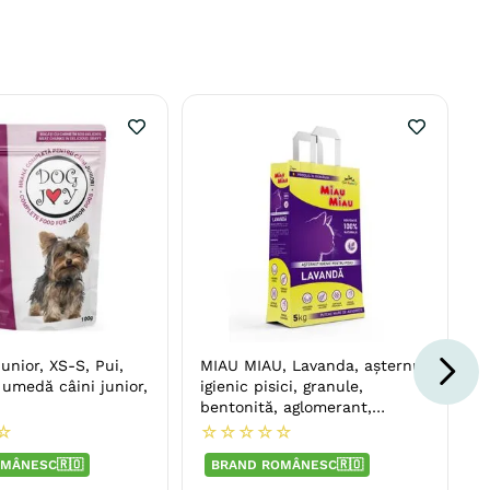
nior, XS-S, Pui,
MIAU MIAU, Lavanda, așternut
 umedă câini junior,
igienic pisici, granule,
bentonită, aglomerant,
neutralizare mirosuri, 5kg
☆
☆
☆
☆
☆
☆
MÂNESC🇷🇴
BRAND ROMÂNESC🇷🇴