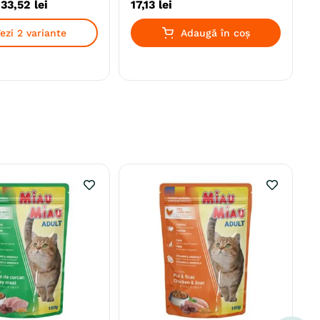
-
33
,
52
lei
17
,
13
lei
ezi 2 variante
Adaugă în coș