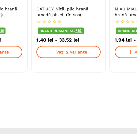
ic hrană
CAT JOY, Vită, plic hrană
MIAU MIAU
s)
umedă pisici, (în sos)
hrană umed
☆
☆
☆
☆
☆
☆
☆
☆
☆
🇴
BRAND ROMÂNESC🇷🇴
BRAND RO
i
1
,
40
lei
-
33
,
52
lei
1
,
94
lei
iante
Vezi 2 variante
V