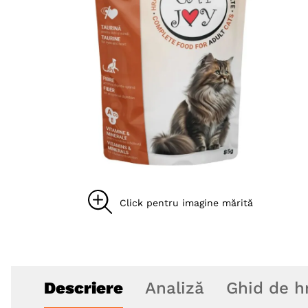
8
.
hypoallergenic
9
.
recompense caini
10
.
brit caini
Descriere
Analiză
Ghid de h