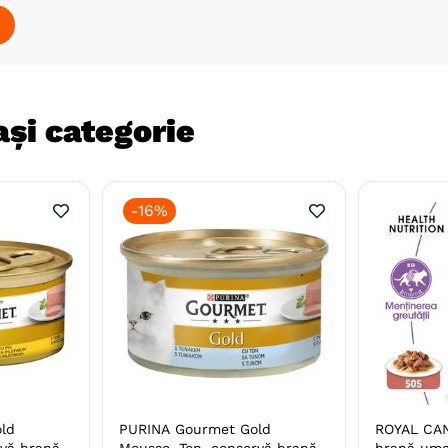
și categorie
-
16%
ld
PURINA Gourmet Gold
ROYAL CANI