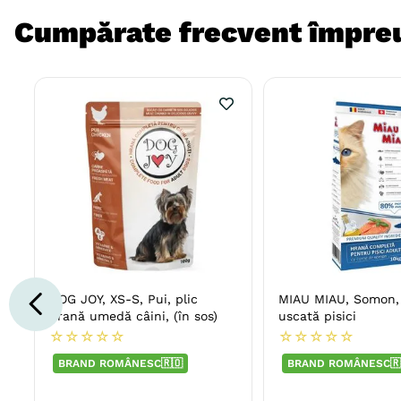
Cumpărate frecvent împre
DOG JOY, XS-S, Pui, plic
MIAU MIAU, Somon,
hrană umedă câini, (în sos)
uscată pisici
☆
☆
☆
☆
☆
☆
☆
☆
☆
☆
BRAND ROMÂNESC🇷🇴
BRAND ROMÂNESC🇷