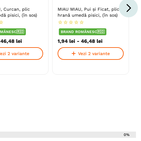
, Curcan, plic
MIAU MIAU, Pui și Ficat, plic
ă pisici, (în sos)
hrană umedă pisici, (în sos)
☆
☆
☆
☆
☆
☆
MÂNESC🇷🇴
BRAND ROMÂNESC🇷🇴
-
46
,
48
lei
1
,
94
lei
-
46
,
48
lei
ezi 2 variante
Vezi 2 variante
0%