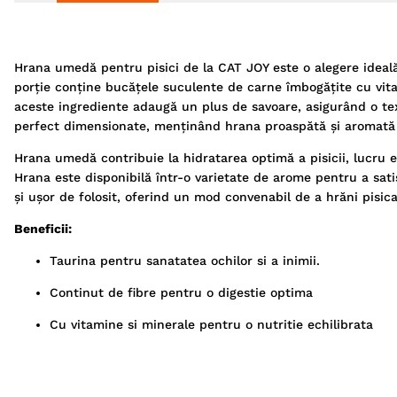
Hrana umedă pentru pisici de la CAT JOY este o alegere ideală 
porție conține bucățele suculente de carne îmbogățite cu vitam
aceste ingrediente adaugă un plus de savoare, asigurând o te
perfect dimensionate, menținând hrana proaspătă și aromată 
Hrana umedă contribuie la hidratarea optimă a pisicii, lucru e
Hrana este disponibilă într-o varietate de arome pentru a satis
și ușor de folosit, oferind un mod convenabil de a hrăni pisica,
Beneficii:
Taurina pentru sanatatea ochilor si a inimii.
Continut de fibre pentru o digestie optima
Cu vitamine si minerale pentru o nutritie echilibrata