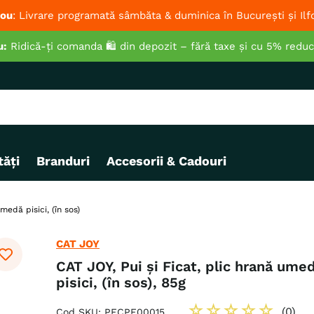
ou
: Livrare programată sâmbăta & duminica în București și Ilf
u:
Ridică-ți comanda 🛍️ din depozit – fără taxe și cu 5% redu
ăți
Branduri
Accesorii & Cadouri
medă pisici, (în sos)
CAT JOY
CAT JOY, Pui și Ficat, plic hrană ume
pisici, (în sos), 85g
☆
☆
☆
☆
☆
(
0
)
Cod SKU
:
PFCPF00015