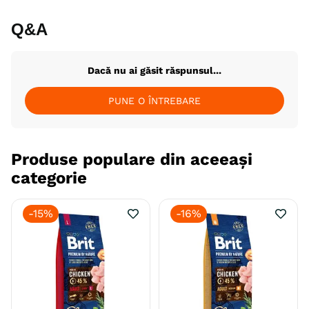
Q&A
Dacă nu ai găsit răspunsul...
PUNE O ÎNTREBARE
Produse populare din aceeași
categorie
-
15%
-
16%