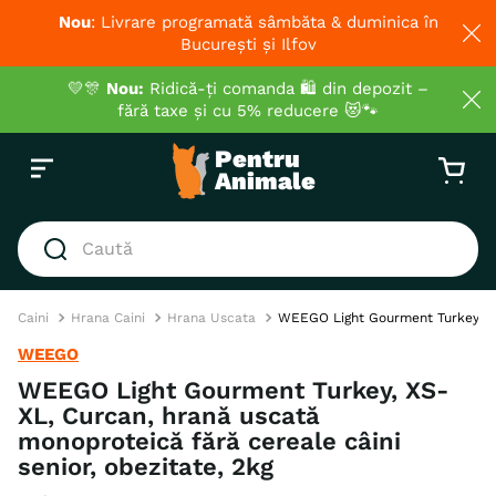
Nou
: Livrare programată sâmbăta & duminica în
București și Ilfov
💛🎊
Nou:
Ridică-ți comanda 🛍️ din depozit –
fără taxe și cu 5% reducere 😻🐾
Caută
CĂUTĂRI POPULARE
Caini
Hrana Caini
Hrana Uscata
WEEGO Light Gourment Turkey, XS-
1
.
hrana umeda pisici
WEEGO
2
.
royal canin
WEEGO Light Gourment Turkey, XS-
XL, Curcan, hrană uscată
3
.
hrana uscata pisici
monoproteică fără cereale câini
4
.
recompense
senior, obezitate, 2kg
5
.
brit