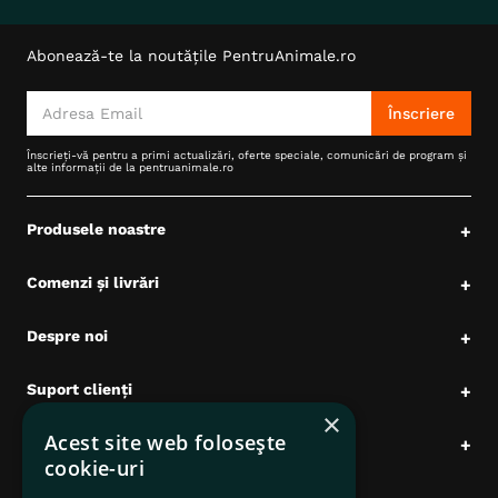
Abonează-te la noutățile PentruAnimale.ro
Înscriere
Înscrieți-vă pentru a primi actualizări, oferte speciale, comunicări de program și
alte informații de la pentruanimale.ro
Produsele noastre
+
Comenzi și livrări
+
Despre noi
+
Suport clienți
+
×
Acest site web folosește
Date comerciale
+
cookie-uri