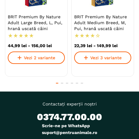
BRIT Premium By Nature
BRIT Premium By Nature
Adult Large Breed, L, Pui,
Adult Medium Breed, M,
hrană uscată câini
Pui, hrană uscată câini
★
★
★
★
★
★
★
★
★
☆
44
,
99
lei
-
156
,
00
lei
22
,
39
lei
-
149
,
99
lei
Vezi 2 variante
Vezi 3 variante
Contactați experții noștri
0374.77.00.00
Scrie-ne pe WhatsApp
suport@pentruanimale.ro