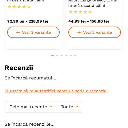
hrană uscată câini
Adult Large Breed, L, Pui,
hrană uscată câini
Tip formula
Grain Free
★
★
★
★
☆
★
★
★
★
★
Aroma
Curcan
72
,
99
lei
-
228
,
99
lei
44
,
99
lei
-
156
,
00
lei
Monoproteic
Da
Vezi 3 variante
Vezi 2 variante
Metoda de preparare
Uscata prin extrudare
Indicatii Speciale
Metabolism (Obezitate Si
Diabet)
Recenzii
Ambalaj
Sac
Se încarcă rezumatul…
Producator
Weego®
Te rugăm să te autentifici pentru a scrie o recenzie.
Cele mai recente
Toate
Se încarcă recenziile…