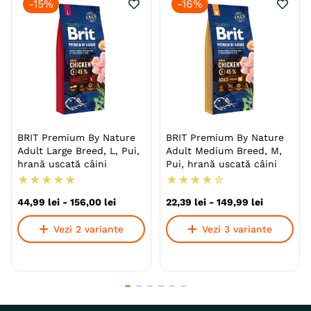
-
15%
-
16%
BRIT Premium By Nature
BRIT Premium By Nature
Adult Large Breed, L, Pui,
Adult Medium Breed, M,
hrană uscată câini
Pui, hrană uscată câini
★
★
★
★
★
★
★
★
★
☆
44
,
99
lei
-
156
,
00
lei
22
,
39
lei
-
149
,
99
lei
Vezi 2 variante
Vezi 3 variante