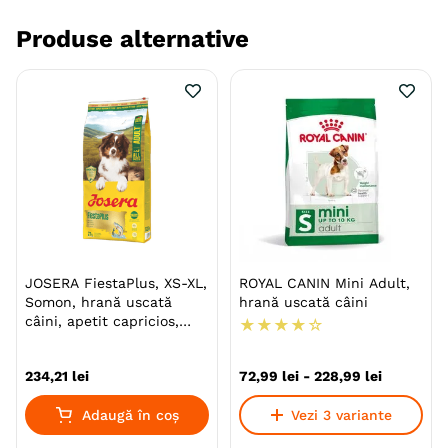
Aroma
Pasare
Somon
Produse alternative
Metoda de preparare
Uscata prin extrudare
Ambalaj
Sac
Producator
Josera
JOSERA FiestaPlus, XS-XL,
ROYAL CANIN Mini Adult,
Somon, hrană uscată
hrană uscată câini
câini, apetit capricios,
★
★
★
★
☆
12.5kg
234
,
21
lei
72
,
99
lei
-
228
,
99
lei
Adaugă în coș
Vezi 3 variante