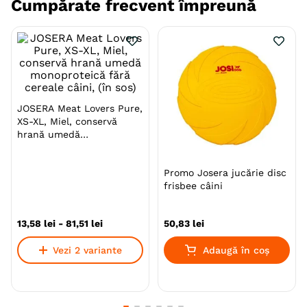
Cumpărate frecvent împreună
Beneficii:
Cu pulbere zemoasă gustoasă pentru o aromă
adăugată
Acizii grași valoroși promovează un aspect
sănătos și o blană strălucitoare
JOSERA Meat Lovers Pure,
Asigură un aport energetic ridicat câinilor activi
XS-XL, Miel, conservă
sau sportivi
hrană umedă
monoproteică fără cereale
Susține dezvoltarea osoasă și articulațiile
câini, (în sos)
Promo Josera jucărie disc
frisbee câini
Specie
Caini
13
,
58
lei
-
81
,
51
lei
50
,
83
lei
Talie
Toy (XS)
Mica (S)
Medie (M)
Mare (L)
Giant (XL)
Vezi 2 variante
Adaugă în coș
Varsta
Adult
Calitate Hrana
Super-Premium