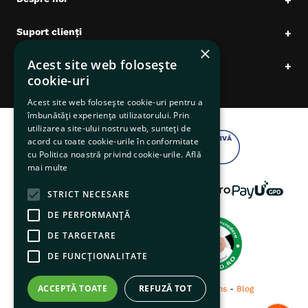
+
Suport clienți
+
×
Acest site web folosește
Date comerciale
+
cookie-uri
Acest site web folosește cookie-uri pentru a
îmbunătăți experiența utilizatorului. Prin
utilizarea site-ului nostru web, sunteți de
acord cu toate cookie-urile în conformitate
cu Politica noastră privind cookie-urile.
Află
mai multe
STRICT NECESARE
DE PERFORMANȚĂ
DE TARGETARE
DE FUNCŢIONALITATE
ACCEPTĂ TOATE
REFUZĂ TOT
© 2026 pentruanimale.ro -
Privacy
-
Terms
-
Blog