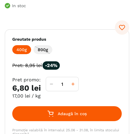
In stoc
6
.
hrana uscata câini
7
.
hypoallergenic
8
.
acana
Greutate produs
9
.
brit caini
400g
800g
10
.
recompense caini
Pret:
8
,
95
lei
-
24%
Pret promo:
6
,
80
lei
17
,
00
lei
/ kg
Adaugă în coș
Promoție valabilă în intervalul 25.06 - 31.08, în limita stocului