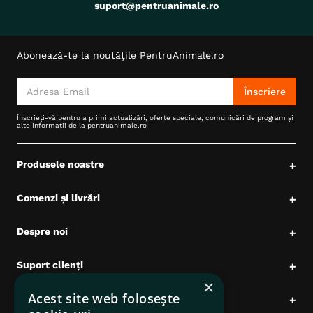
suport@pentruanimale.ro
Abonează-te la noutățile PentruAnimale.ro
Înscriere
Înscrieți-vă pentru a primi actualizări, oferte speciale, comunicări de program și
alte informații de la pentruanimale.ro
Produsele noastre
+
Comenzi și livrări
+
Despre noi
+
Suport clienți
+
×
Acest site web folosește
Date comerciale
+