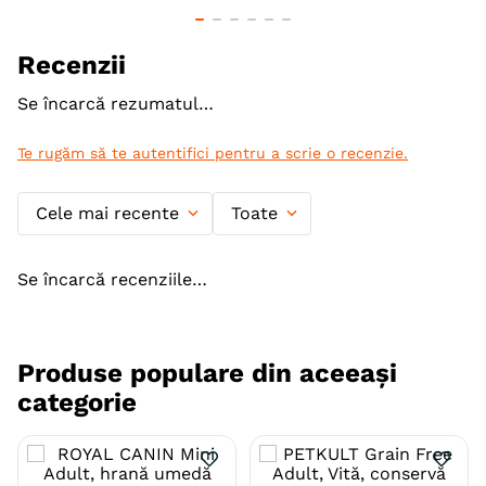
Ambalaj
Conserva
Recenzii
Gama
PIPER Animals
Se încarcă rezumatul…
Te rugăm să te autentifici pentru a scrie o recenzie.
Cele mai recente
Toate
Se încarcă recenziile…
Produse populare din aceeași
categorie