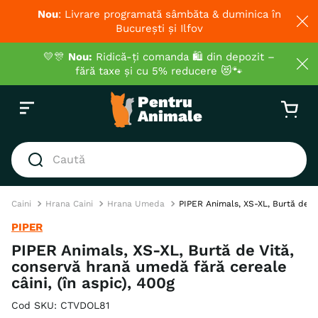
Nou
: Livrare programată sâmbăta & duminica în
București și Ilfov
💛🎊
Nou:
Ridică-ți comanda 🛍️ din depozit –
fără taxe și cu 5% reducere 😻🐾
Caută
CĂUTĂRI POPULARE
Caini
Hrana Caini
Hrana Umeda
PIPER Animals, XS-XL, Burtă de Vi
1
.
hrana umeda pisici
PIPER
2
.
royal canin
PIPER Animals, XS-XL, Burtă de Vită,
conservă hrană umedă fără cereale
3
.
hrana uscata pisici
câini, (în aspic), 400g
4
.
recompense
Cod SKU
:
CTVDOL81
5
.
brit