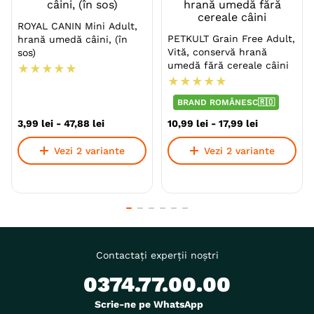
ROYAL CANIN Mini Adult,
PETKULT Grain Free Adult,
hrană umedă câini, (în
Vită, conservă hrană
sos)
umedă fără cereale câini
★
★
★
★
★
★
★
★
★
★
BRAND ROMÂNESC🇷🇴
3
,
99
lei
-
47
,
88
lei
10
,
99
lei
-
17
,
99
lei
Vezi 2 variante
Vezi 2 variante
Contactați experții noștri
0374.77.00.00
Scrie-ne pe WhatsApp