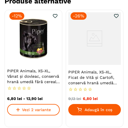
Produse alternative
sursa de antioxidanti, vitamine si minerale si
regleaza peristaltismul intestinal datorita
-
12%
-
26%
continutului de fibre.
Specie
Caini
Talie
Toy (XS)
Mica (S)
Medie (M)
Mare (L)
Giant (XL)
Varsta
Adult
PIPER Animals, XS-XL,
PIPER Animals, XS-XL,
Vânat și dovleac, conservă
Calitate Hrana
Ultra-Premium
Ficat de Vită și Cartofi,
hrană umedă fără cereale
conservă hrană umedă
câini, (în aspic)
☆
☆
☆
☆
☆
fără cereale câini, (în
Tip formula
Grain Free
☆
☆
☆
☆
☆
aspic)
6
,
80
lei
-
12
,
90
lei
9
,
13
lei
6
,
80
lei
Aroma
Vita
Vezi 2 variante
Adaugă în coș
Monoproteic
Nu
Metoda de preparare
In Aspic