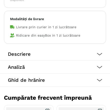
disponibil
Modalități de livrare
Livrare prin curier in
1 zi lucrătoare
Ridicare din easyBox in
1 zi lucrătoare
Descriere
Piper Animals cu gust delicios de burta de vita este o
Analiză
hrană umedă completă pentru câinii adulți de toate
rasele.
Ghid de hrănire
Aceasta hana umeda este o sursă de proteine ​​de
înaltă calitate, bogate în aminoacizi precum lizina și
leucina, imbogatita cu sfecla rosie care usureaza
Cumpărate frecvent împreună
digestia.
Beneficii: