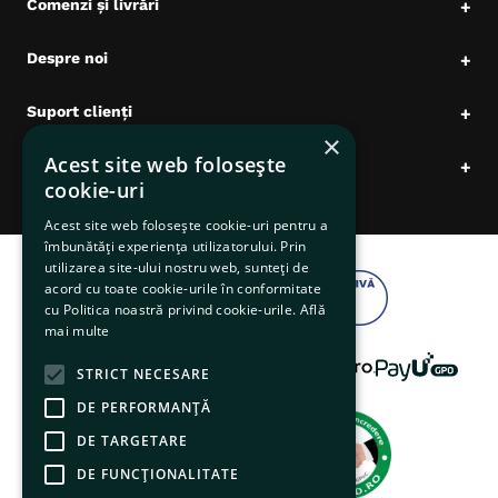
Comenzi și livrări
+
Despre noi
+
Suport clienți
+
×
Acest site web folosește
Date comerciale
+
cookie-uri
Acest site web folosește cookie-uri pentru a
îmbunătăți experiența utilizatorului. Prin
utilizarea site-ului nostru web, sunteți de
acord cu toate cookie-urile în conformitate
cu Politica noastră privind cookie-urile.
Află
mai multe
STRICT NECESARE
DE PERFORMANȚĂ
DE TARGETARE
DE FUNCŢIONALITATE