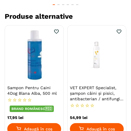
Nu conține săpun și parabeni, fiind astfel mai
blând pentru pielea și blana animalului.
Produse alternative
Specie
Caini
Rasa
Yorkshire Terrier
Varsta
Adult
Senior
Tip Produs
Sampon
Parfum
Lavanda
Forma farmaceutica
Lichid
Sampon Pentru Caini
VET EXPERT Specialist,
4Dog Blana Alba, 500 ml
șampon câini și pisici,
Ambalaj
Flacon
antibacterian / antifungic,
☆
☆
☆
☆
☆
flacon, 250ml
☆
☆
☆
☆
☆
Producator
Laboratorium DermaPharm
BRAND ROMÂNESC🇷🇴
17
,
95
lei
54
,
99
lei
Adaugă în coș
Adaugă în coș