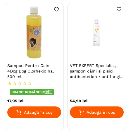
Sampon Pentru Caini
VET EXPERT Specialist,
4Dog Dog Clorhexidina,
șampon câini și pisici,
500 ml
antibacterian / antifungic,
flacon, 250ml
★
☆
☆
☆
☆
BRAND ROMÂNESC🇷🇴
17
,
95
lei
54
,
99
lei
Adaugă în coș
Adaugă în coș