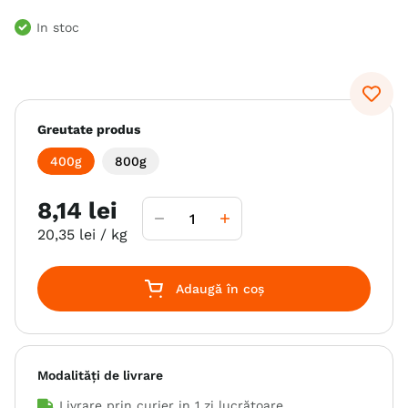
6
.
hrana uscata câini
In stoc
7
.
hypoallergenic
8
.
acana
9
.
brit caini
Greutate produs
10
.
recompense caini
400g
800g
8
,
14
lei
20
,
35
lei
/ kg
Adaugă în coș
Modalități de livrare
Livrare prin curier in
1 zi lucrătoare