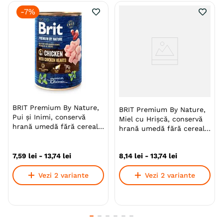
Tip formula
Grain Free
-
7%
Aroma
Curcan
Monoproteic
Nu
Metoda de preparare
Bucati De Carne
In Aspic
Ambalaj
Conserva
Gama
BRIT Premium by Nature
BRIT Premium By Nature,
BRIT Premium By Nature,
Pui și Inimi, conservă
Miel cu Hrişcă, conservă
Producator
VAFO PRAHA
hrană umedă fără cereale
hrană umedă fără cereale
câini, (pate)
câini, (pate)
7
,
59
lei
-
13
,
74
lei
8
,
14
lei
-
13
,
74
lei
Vezi 2 variante
Vezi 2 variante