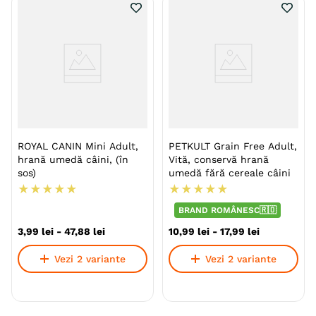
ROYAL CANIN Mini Adult,
PETKULT Grain Free Adult,
hrană umedă câini, (în
Vită, conservă hrană
sos)
umedă fără cereale câini
★
★
★
★
★
★
★
★
★
★
BRAND ROMÂNESC🇷🇴
3
,
99
lei
-
47
,
88
lei
10
,
99
lei
-
17
,
99
lei
Vezi 2 variante
Vezi 2 variante