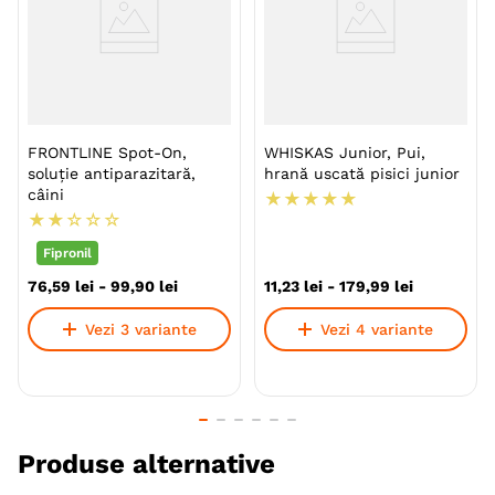
Combinația exclusivă de nutrienți asigură o
digestie optimă
Ajută la dezvoltarea unui sistem imunitar
puternic.
FRONTLINE Spot-On,
WHISKAS Junior, Pui,
soluție antiparazitară,
hrană uscată pisici junior
câini
★
★
★
★
★
★
★
☆
☆
☆
Fipronil
76
,
59
lei
-
99
,
90
lei
11
,
23
lei
-
179
,
99
lei
Specie
Caini
Vezi 3 variante
Vezi 4 variante
Talie
Toy (XS)
Mica (S)
Medie (M)
Mare (L)
Varsta
Junior
Adult (Gestatie & Lactatie)
Produse alternative
Calitate Hrana
Ultra-Premium