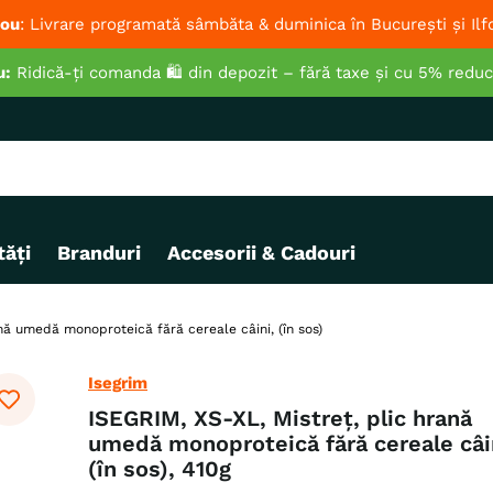
ou
: Livrare programată sâmbăta & duminica în București și Ilf
u:
Ridică-ți comanda 🛍️ din depozit – fără taxe și cu 5% redu
ăți
Branduri
Accesorii & Cadouri
nă umedă monoproteică fără cereale câini, (în sos)
Isegrim
ISEGRIM, XS-XL, Mistreț, plic hrană
umedă monoproteică fără cereale câi
(în sos), 410g