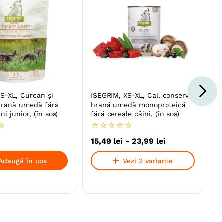
S-XL, Curcan și
ISEGRIM, XS-XL, Cal, conservă
 hrană umedă fără
hrană umedă monoproteică
ni junior, (în sos)
fără cereale câini, (în sos)
☆
☆
☆
☆
☆
☆
15
,
49
lei
-
23
,
99
lei
Adaugă în coș
Vezi 2 variante