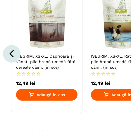
ISEGRIM, XS-XL, Căprioară și
ISEGRIM, XS-XL, Raț
Vânat, plic hrană umedă fără
plic hrană umedă f
cereale câini, (în sos)
câini, (în sos)
☆
☆
☆
☆
☆
☆
☆
☆
☆
☆
12
,
49
lei
12
,
49
lei
Adaugă în coș
Adaugă în