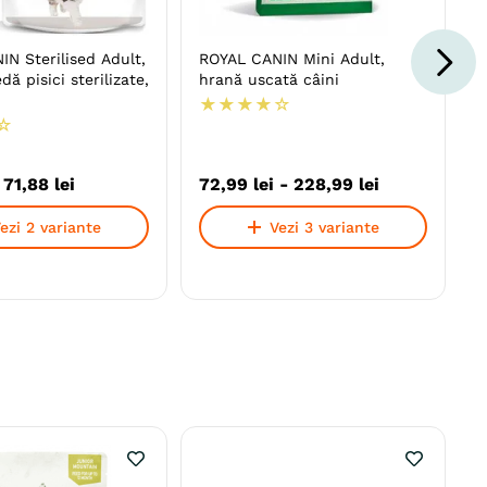
N Sterilised Adult,
ROYAL CANIN Mini Adult,
ă pisici sterilizate,
hrană uscată câini
★
★
★
★
☆
☆
-
71
,
88
lei
72
,
99
lei
-
228
,
99
lei
ezi 2 variante
Vezi 3 variante