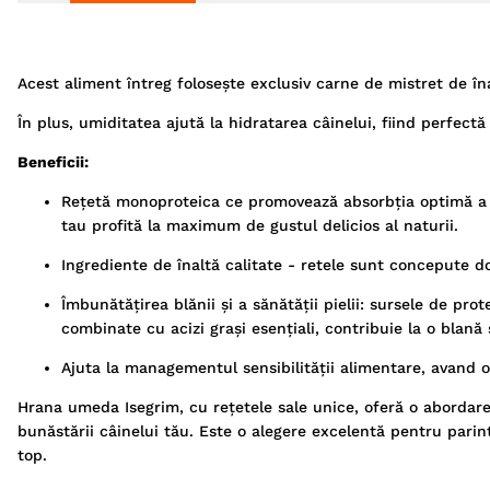
Acest aliment întreg folosește exclusiv carne de mistret de în
În plus, umiditatea ajută la hidratarea câinelui, fiind perfec
Beneficii:
Rețetă monoproteica ce promovează absorbția optimă a n
tau profită la maximum de gustul delicios al naturii.
Ingrediente de înaltă calitate - retele sunt concepute d
Îmbunătățirea blănii și a sănătății pielii: sursele de pr
combinate cu acizi grași esențiali, contribuie la o blană 
Ajuta la managementul sensibilității alimentare, avand 
Hrana umeda Isegrim, cu rețetele sale unice, oferă o abordare 
bunăstării câinelui tău. Este o alegere excelentă pentru parinti
top.