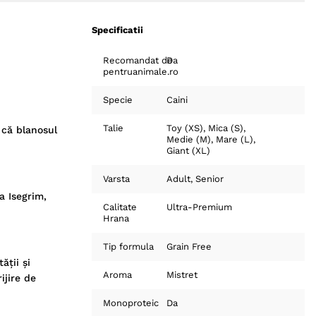
Specificatii
Recomandat de
Da
pentruanimale.ro
Specie
Caini
Talie
Toy (XS)
Mica (S)
 că blanosul
Medie (M)
Mare (L)
Giant (XL)
Varsta
Adult
Senior
a Isegrim,
Calitate
Ultra-Premium
Hrana
Tip formula
Grain Free
ății și
Aroma
Mistret
ijire de
Monoproteic
Da