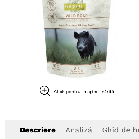
8
.
acana
9
.
brit caini
10
.
recompense caini
Descriere
Analiză
Ghid de h