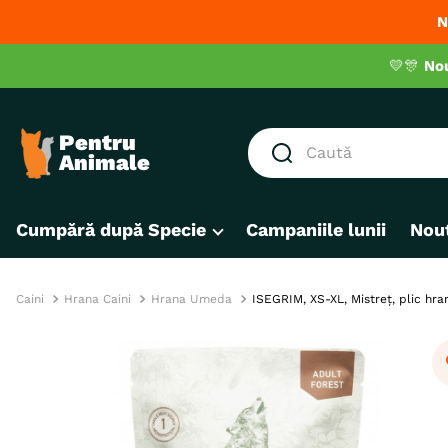
N
💛🎊
No
Caută
CĂUTĂRI POPULARE
Cumpără după Specie
Campaniile lunii
Nout
1
.
hrana umeda pisici
2
.
royal canin
3
.
hrana uscata pisici
Caini
Hrana Caini
Hrana Umeda
ISEGRIM, XS-XL, Mistreț, plic hra
4
.
recompense
5
.
brit
6
.
hrana uscata câini
7
.
hypoallergenic