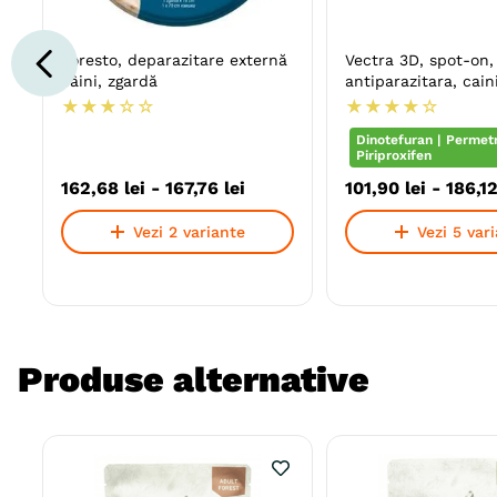
Foresto, deparazitare externă
Vectra 3D, spot-on,
câini, zgardă
antiparazitara, cain
★
★
★
☆
☆
★
★
★
★
☆
Dinotefuran | Permetr
Piriproxifen
162
,
68
lei
-
167
,
76
lei
101
,
90
lei
-
186
,
1
Vezi 2 variante
Vezi 5 var
Produse alternative