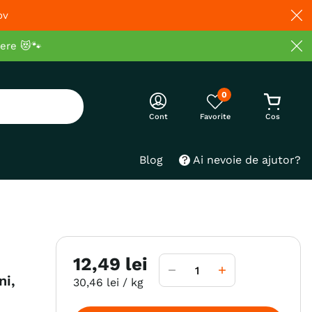
ov
cere 😻🐾
0
Cont
Blog
Ai nevoie de ajutor?
12
,
49
lei
ni,
30
,
46
lei
/ kg