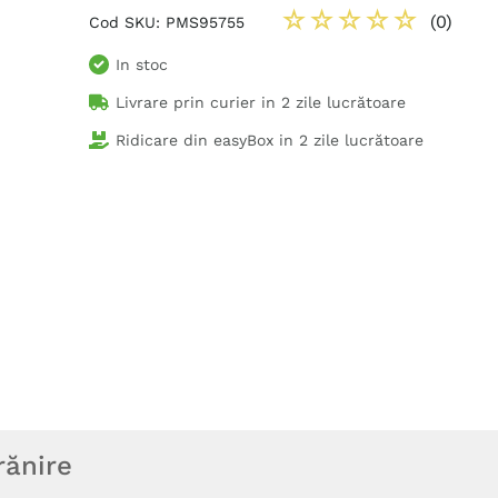
☆
☆
☆
☆
☆
(
0
)
Cod SKU
:
PMS95755
In stoc
Livrare prin curier in
2 zile lucrătoare
Ridicare din easyBox in
2 zile lucrătoare
rănire