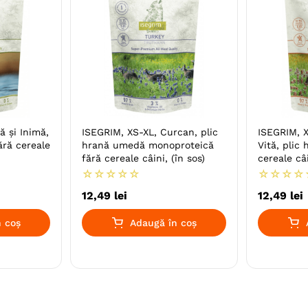
ă și Inimă,
ISEGRIM, XS-XL, Curcan, plic
ISEGRIM, X
ără cereale
hrană umedă monoproteică
Vită, plic
fără cereale câini, (în sos)
cereale câi
☆
☆
☆
☆
☆
☆
☆
☆
☆
12
,
49
lei
12
,
49
lei
 coș
Adaugă în coș