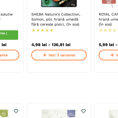
 solutie
SHEBA Nature's Collection,
ROYAL CANI
i
Somon, plic hrană umedă
hrană umed
fără cereale pisici, (în sos)
(în sos)
★
★
★
★
★
☆
☆
☆
☆
ina |
2
lei
4
,
98
lei
-
136
,
81
lei
5
,
99
lei
iante
Vezi 3 variante
V