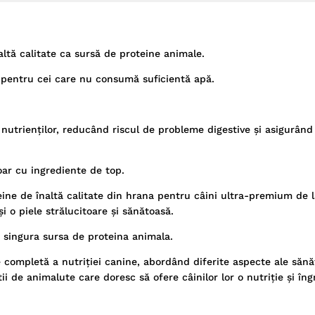
altă calitate ca sursă de proteine animale.
tă pentru cei care nu consumă suficientă apă.
utrienților, reducând riscul de probleme digestive și asigurând
oar cu ingrediente de top.
oteine de înaltă calitate din hrana pentru câini ultra-premium de l
și o piele strălucitoare și sănătoasă.
o singura sursa de proteina animala.
completă a nutriției canine, abordând diferite aspecte ale sănăt
i de animalute care doresc să ofere câinilor lor o nutriție și îngr