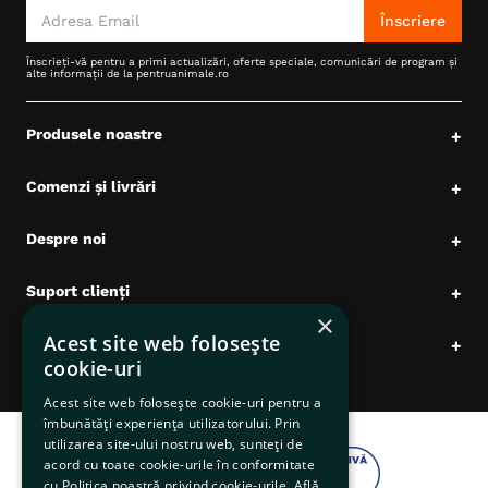
Înscriere
Înscrieți-vă pentru a primi actualizări, oferte speciale, comunicări de program și
alte informații de la pentruanimale.ro
Produsele noastre
+
Comenzi și livrări
+
Despre noi
+
Suport clienți
+
×
Acest site web folosește
Date comerciale
+
cookie-uri
Acest site web folosește cookie-uri pentru a
îmbunătăți experiența utilizatorului. Prin
utilizarea site-ului nostru web, sunteți de
acord cu toate cookie-urile în conformitate
cu Politica noastră privind cookie-urile.
Află