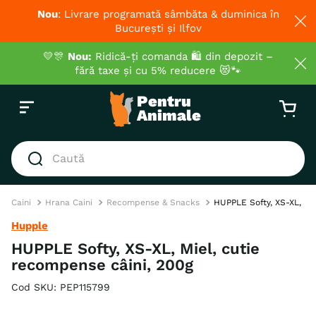
Nou
: Livrare programată sâmbăta & duminica în
București și Ilfov
💛🎊
Nou:
Ridică-ți comanda 🛍️ din depozit –
fără taxe și cu 5% reducere 😻🐾
Caută
Caini
Hrana Caini
Recompense & Snacks
HUPPLE Softy, XS-XL, Mie
Hupple
HUPPLE Softy, XS-XL, Miel, cutie
recompense câini, 200g
Cod SKU
:
PEP115799