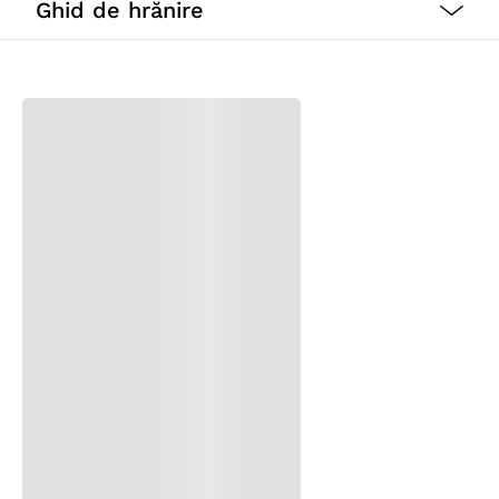
Ghid de hrănire
Moale si gustoasa, recompesele Softy de la Hupple
asteapta sa fie oferite cainelui tau fie ca un simplu
rasfat fie pe parcursul dresajului sau ca incurajare a
comportamentului dorit.
Beneficii:
Sunt yummy cu o textura moale si savuroasa!
Sunt ambalate intr-o cutie resigilabila, asa incat
aroma si propsetimea se poate pastra pentru
mult timp.
Gust excelent de miel.