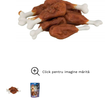
8
.
acana
9
.
recompense caini
10
.
brit caini