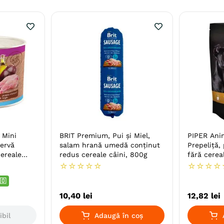
 Mini
BRIT Premium, Pui și Miel,
PIPER Anim
servă
salam hrană umedă conținut
Prepeliță,
ereale
redus cereale câini, 800g
fără cereal
500g
☆
☆
☆
☆
☆
☆
☆
☆
☆
🇴
10
,
40
lei
12
,
82
lei
ibil
Adaugă în coș