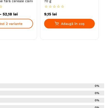
 fără cereale câini
70 g
☆
☆
☆
☆
☆
☆
-
52
,
18
lei
9
,
15
lei
ezi 2 variante
Adaugă în coș
0%
0%
0%
0%