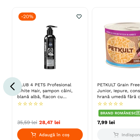
-
20%
CLUB 4 PETS Profesional
PETKULT Grain Free
White Hair, șampon câini,
Junior, Iepure, con
blană albă, flacon cu
hrană umedă fără c
aplicator, 250ml
câini junior
☆
☆
☆
☆
☆
☆
☆
☆
☆
☆
BRAND ROMÂNESC🇷
35
,
59
lei
28
,
47
lei
7
,
99
lei
Adaugă în coș
Indispon