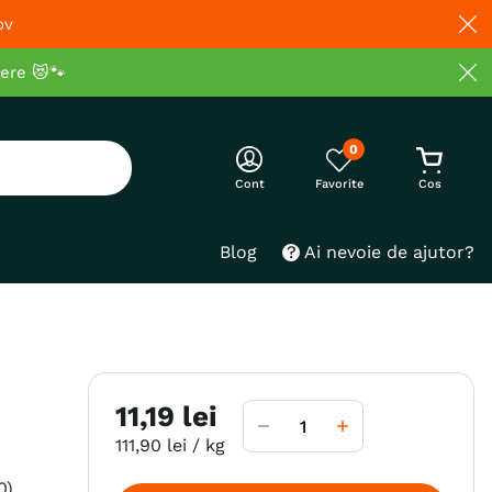
ov
cere 😻🐾
0
Cont
Blog
Ai nevoie de ajutor?
11
,
19
lei
111
,
90
lei
/ kg
0
)