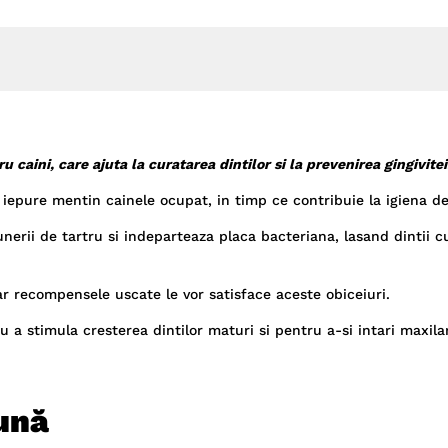
caini, care ajuta la curatarea dintilor si la prevenirea gingivitei
e iepure mentin cainele ocupat, in timp ce contribuie la igiena d
erii de tartru si indeparteaza placa bacteriana, lasand dintii cu
iar recompensele uscate le vor satisface aceste obiceiuri.
 a stimula cresterea dintilor maturi si pentru a-si intari maxilar
ună