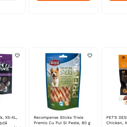
k, XS-XL,
Recompense Sticks Trixie
PET'S DES
guță
Premio Cu Pui Si Peste, 80 g
Chicken, X