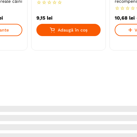
reale câini
recompense
☆
☆
☆
☆
☆
☆
☆
☆
☆
ei
9
,
15
lei
10
,
68
lei
iante
Adaugă în coș
V