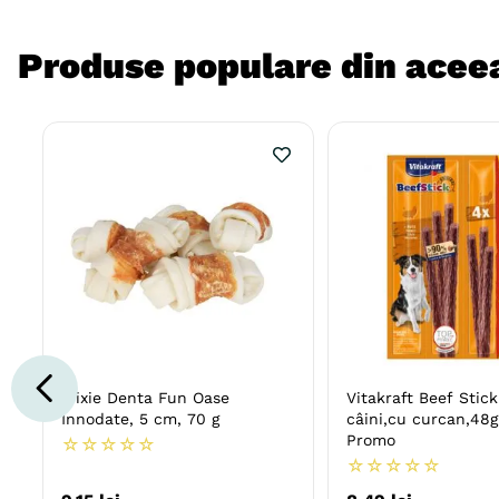
Produse populare din aceea
Trixie Denta Fun Oase
Vitakraft Beef Stic
Innodate, 5 cm, 70 g
câini,cu curcan,48g
Promo
☆
☆
☆
☆
☆
☆
☆
☆
☆
☆