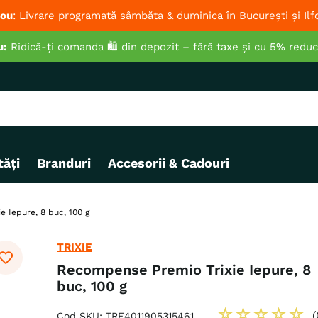
ou
: Livrare programată sâmbăta & duminica în București și Ilf
u:
Ridică-ți comanda 🛍️ din depozit – fără taxe și cu 5% redu
ăți
Branduri
Accesorii & Cadouri
 Iepure, 8 buc, 100 g
TRIXIE
Recompense Premio Trixie Iepure, 8
buc, 100 g
☆
☆
☆
☆
☆
(
Cod SKU
:
TRE4011905315461