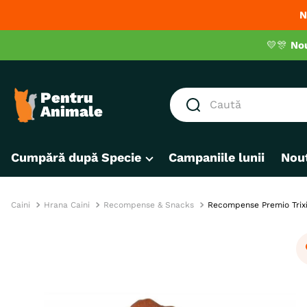
N
💛🎊
No
Caută
CĂUTĂRI POPULARE
Cumpără după Specie
Campaniile lunii
Nout
1
.
hrana umeda pisici
2
.
royal canin
3
.
hrana uscata pisici
Caini
Hrana Caini
Recompense & Snacks
Recompense Premio Trixie
4
.
recompense
5
.
brit
6
.
hrana uscata câini
7
.
hypoallergenic