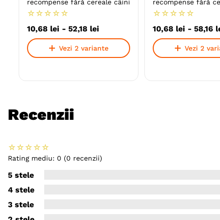
recompense fără cereale câini
recompense fără ce
☆
☆
☆
☆
☆
☆
☆
☆
☆
☆
10
,
68
lei
-
52
,
18
lei
10
,
68
lei
-
58
,
16
l
Vezi 2 variante
Vezi 2 var
Recenzii
☆
☆
☆
☆
☆
Rating mediu: 0
(0 recenzii)
5 stele
4 stele
3 stele
2 stele