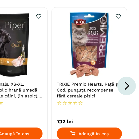
als, XS-XL,
TRIXIE Premio Hearts, Rață și
 plic hrană umedă
Cod, punguță recompense
e câini, (în aspic),
fără cereale pisici
☆
☆
☆
☆
☆
☆
7
,
12
lei
Adaugă în coș
Adaugă în coș