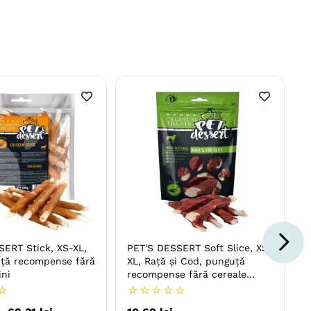
SERT Stick, XS-XL,
PET'S DESSERT Soft Slice, XS-
uță recompense fără
XL, Rață și Cod, punguță
ini
recompense fără cereale
câini, 80g
☆
☆
☆
☆
☆
☆