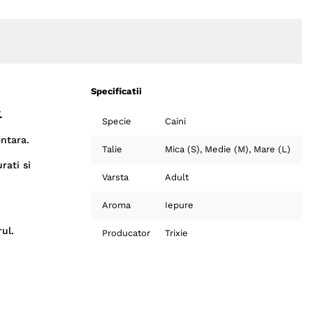
Specificatii
.
Specie
Caini
entara.
Talie
Mica (S)
Medie (M)
Mare (L)
rati si
Varsta
Adult
Aroma
Iepure
ul.
Producator
Trixie