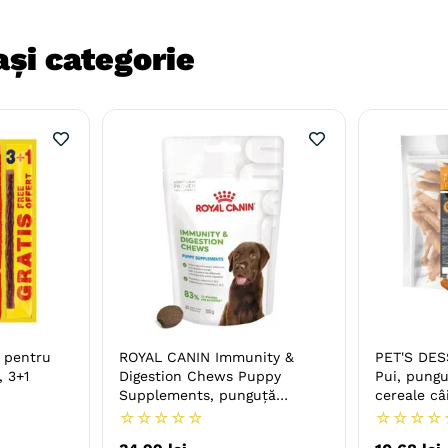
și categorie
k pentru
ROYAL CANIN Immunity &
PET'S DES
, 3+1
Digestion Chews Puppy
Pui, pung
Supplements, punguță
cereale câ
recompense funcționale câini
☆
☆
☆
☆
☆
☆
☆
☆
☆
junior, sistem imunitar, sistem