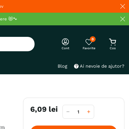
ov
cere 😻🐾
0
Cont
Blog
Ai nevoie de ajutor?
6
,
09
lei
(
0
)