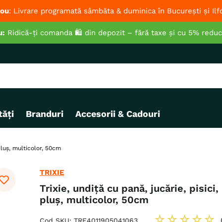
ou
: Livrare programată sâmbăta & duminica în București și Ilf
u:
Ridică-ți comanda 🛍️ din depozit – fără taxe și cu 5% redu
ăți
Branduri
Accesorii & Cadouri
 pluș, multicolor, 50cm
TRIXIE
Trixie, undiță cu pană, jucărie, pisici,
pluș, multicolor, 50cm
☆
☆
☆
☆
☆
Cod SKU
:
TRE4011905041063