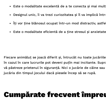
Este o modalitate excelentă de a te conecta și mai mult
Designul unic, îi va trezi curiozitatea și îl va implică într
Îți vor ține blănosul ocupat într-un mod distractiv, astfel
Este o modalitate eficientă de a ține stresul și anxietate
Fiecare animăluț se joacă diferit și, întrucât nu toate jucării
în cazul în care lucrurile pot deveni puțîn mai incitante. Sup
vă păstreze prietenul în siguranță. Nici o jucărie de câine sau
jucăria din timpul jocului dacă piesele încep să se rupă.
Cumpărate frecvent împre