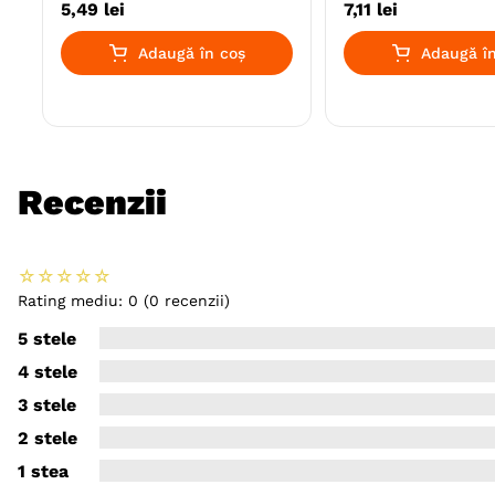
5
,
49
lei
7
,
11
lei
Adaugă în coș
Adaugă în
Recenzii
☆
☆
☆
☆
☆
Rating mediu: 0
(0 recenzii)
5 stele
4 stele
3 stele
2 stele
1 stea