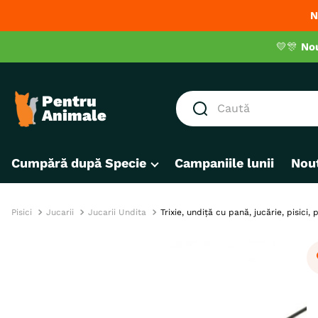
N
💛🎊
No
Caută
CĂUTĂRI POPULARE
Cumpără după Specie
Campaniile lunii
Nout
1
.
hrana umeda pisici
2
.
royal canin
3
.
hrana uscata pisici
Pisici
Jucarii
Jucarii Undita
Trixie, undiță cu pană, jucărie, pisici,
4
.
recompense
5
.
brit
6
.
hrana uscata câini
7
.
hypoallergenic