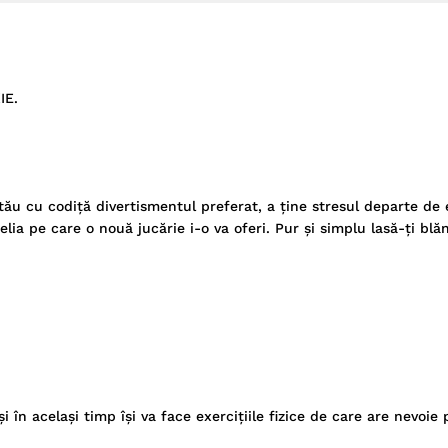
IE.
ău cu codiță divertismentul preferat, a ține stresul departe de e
lia pe care o nouă jucărie i-o va oferi. Pur și simplu lasă-ți blă
i în același timp își va face exercițiile fizice de care are nevoie 