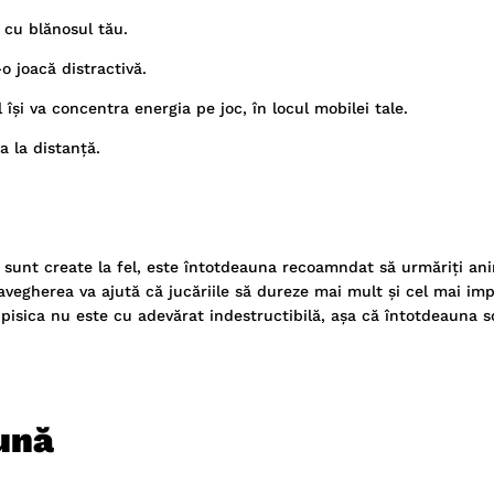
 cu blănosul tău.
-o joacă distractivă.
 își va concentra energia pe joc, în locul mobilei tale.
a la distanță.
le sunt create la fel, este întotdeauna recoamndat să urmăriți an
ravegherea va ajută că jucăriile să dureze mai mult și cel mai im
 pisica nu este cu adevărat indestructibilă, așa că întotdeauna s
ună