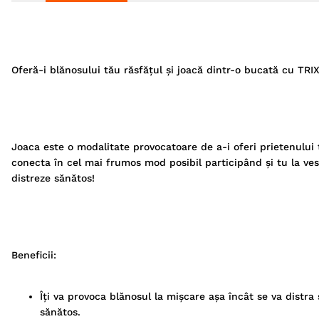
Oferă-i blănosului tău răsfățul și joacă dintr-o bucată cu TRIX
Joaca este o modalitate provocatoare de a-i oferi prietenului t
conecta în cel mai frumos mod posibil participând și tu la vese
distreze sănătos!
Beneficii:
Îți va provoca blănosul la mișcare așa încât se va distra ș
sănătos.