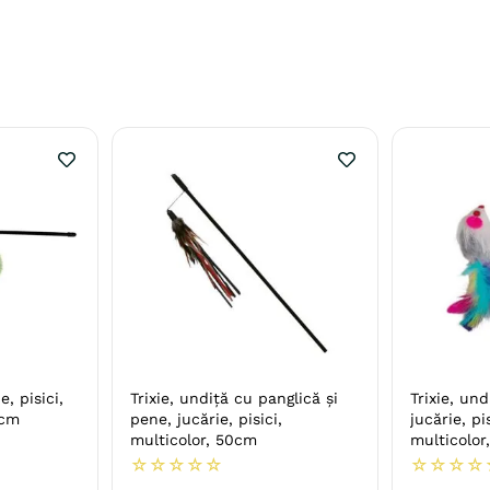
e, pisici,
Trixie, undiță cu panglică și
Trixie, und
8cm
pene, jucărie, pisici,
jucărie, pi
multicolor, 50cm
multicolor
☆
☆
☆
☆
☆
☆
☆
☆
☆