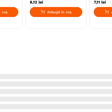
8
,
12
lei
7
,
11
lei
 coș
Adaugă în coș