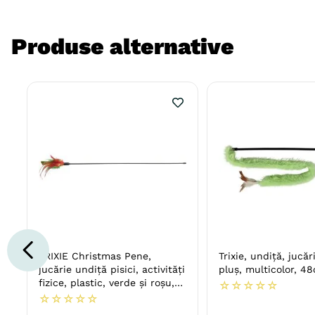
Produse alternative
TRIXIE Christmas Pene,
Trixie, undiță, jucări
jucărie undiță pisici, activități
pluș, multicolor, 4
fizice, plastic, verde și roșu,
☆
☆
☆
☆
☆
50cm
☆
☆
☆
☆
☆