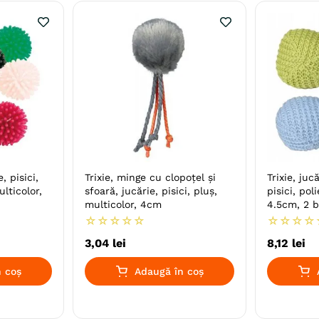
, pisici,
Trixie, minge cu clopoțel și
Trixie, juc
ulticolor,
sfoară, jucărie, pisici, pluș,
pisici, pol
multicolor, 4cm
4.5cm, 2 
☆
☆
☆
☆
☆
☆
☆
☆
☆
3
,
04
lei
8
,
12
lei
 coș
Adaugă în coș