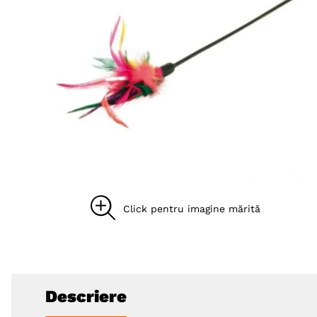
8
.
acana
9
.
brit caini
10
.
recompense caini
Descriere