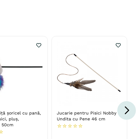
iță șoricel cu pană,
Jucarie pentru Pisici Nobby
sici, pluș,
Undita cu Pene 46 cm
, 50cm
☆
☆
☆
☆
☆
☆