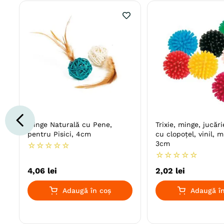
Minge Naturală cu Pene,
Trixie, minge, jucărie
pentru Pisici, 4cm
cu clopoțel, vinil, m
3cm
☆
☆
☆
☆
☆
☆
☆
☆
☆
☆
4
,
06
lei
2
,
02
lei
Adaugă în coș
Adaugă în