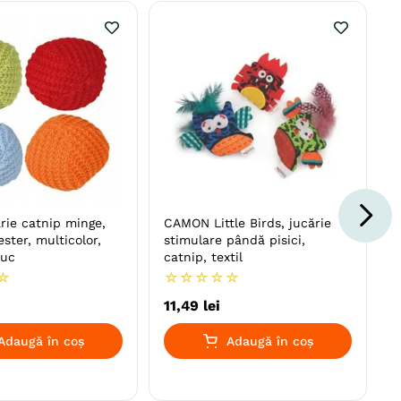
ărie catnip minge,
CAMON Little Birds, jucărie
iester, multicolor,
stimulare pândă pisici,
buc
catnip, textil
☆
☆
☆
☆
☆
☆
11
,
49
lei
Adaugă în coș
Adaugă în coș