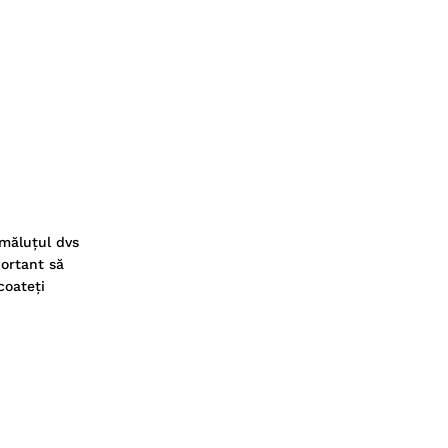
imăluțul dvs
portant să
coateți