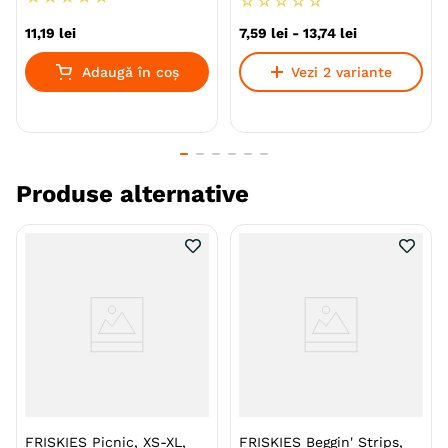
☆
☆
☆
☆
☆
Conținut scăzut de grăsimi
11
,
19
lei
7
,
59
lei
-
13
,
74
lei
Produs fără coloranți
Adaugă în coș
Vezi 2 variante
Fără zaharuri adăugate*
Produs cu ingrediente selecționate de calitate
Recompensează-ți câinele cu recompense delicioase,
Produse alternative
într-o varietate de forme și arome pentru a aduce și
mai multă fericire în casa ta.
Specie
Caini
Talie
Toy (XS)
Mica (S)
Medie (M)
Mare (L)
Giant (XL)
Varsta
Adult
Calitate Hrana
Premium
FRISKIES Picnic, XS-XL,
FRISKIES Beggin' Strips,