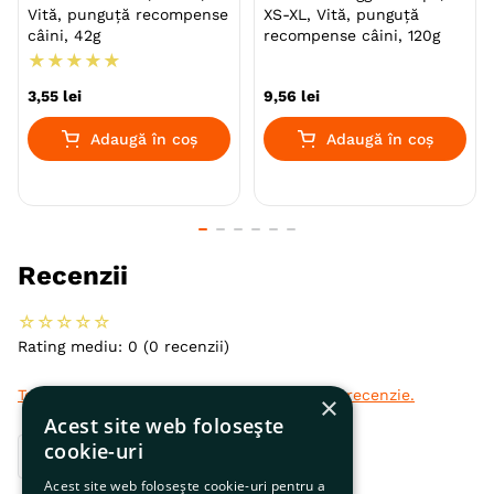
Vită, punguță recompense
XS-XL, Vită, punguță
Aroma
Pui
câini, 42g
recompense câini, 120g
★
★
★
★
★
Monoproteic
Nu
3
,
55
lei
9
,
56
lei
Metoda de preparare
Uscata prin extrudare
Adaugă în coș
Adaugă în coș
Ambalaj
Punguta
Producator
Nestle
Recenzii
☆
☆
☆
☆
☆
Rating mediu: 0
(0 recenzii)
Te rugăm să te autentifici pentru a scrie o recenzie.
×
Acest site web folosește
cookie-uri
Cele mai recente
Toate
Acest site web folosește cookie-uri pentru a