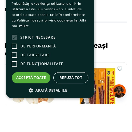
îmbunătăți experiența utilizatorului. Prin
Nicio recenzie.
utilizarea site-ului nostru web, sunteți de
acord cu toate cookie-urile în conformitate
cu Politica noastră privind cookie-urile.
Află
mai multe
STRICT NECESARE
Produse populare din aceeași
DE PERFORMANȚĂ
categorie
DE TARGETARE
DE FUNCŢIONALITATE
ACCEPTĂ TOATE
REFUZĂ TOT
ARATĂ DETALIILE
Trixie Denta Fun Oase
Vitakraft Beef Stick
Innodate, 5 cm, 70 g
pentru câini,cu