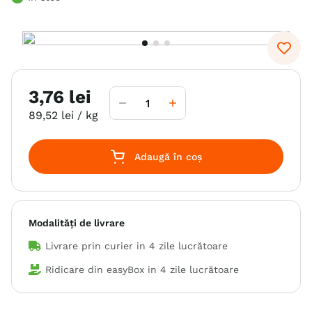
6
.
hrana uscata câini
7
.
hypoallergenic
8
.
acana
3
,
76
lei
9
.
brit caini
89
,
52
lei
/ kg
10
.
recompense caini
Adaugă în coș
Modalități de livrare
Livrare prin curier in
4 zile lucrătoare
Ridicare din easyBox in
4 zile lucrătoare