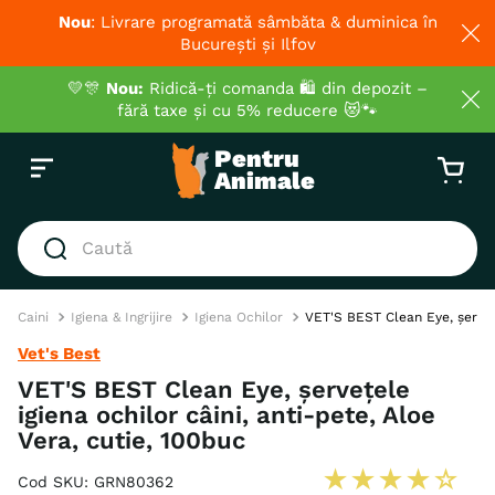
Nou
: Livrare programată sâmbăta & duminica în
București și Ilfov
💛🎊
Nou:
Ridică-ți comanda 🛍️ din depozit –
fără taxe și cu 5% reducere 😻🐾
Caută
Caini
Igiena & Ingrijire
Igiena Ochilor
VET'S BEST Clean Eye, șervețe
Vet's Best
VET'S BEST Clean Eye, șervețele
igiena ochilor câini, anti-pete, Aloe
Vera, cutie, 100buc
★
★
★
★
☆
Cod SKU
:
GRN80362