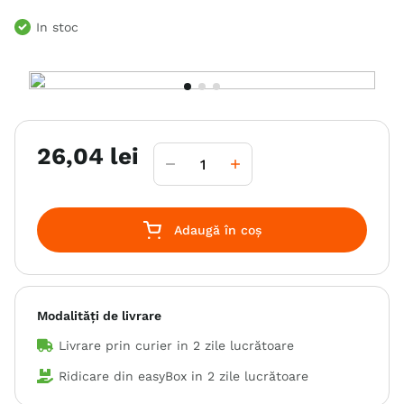
In stoc
26
,
04
lei
Adaugă în coș
Modalități de livrare
Livrare prin curier in
2 zile lucrătoare
Ridicare din easyBox in
2 zile lucrătoare