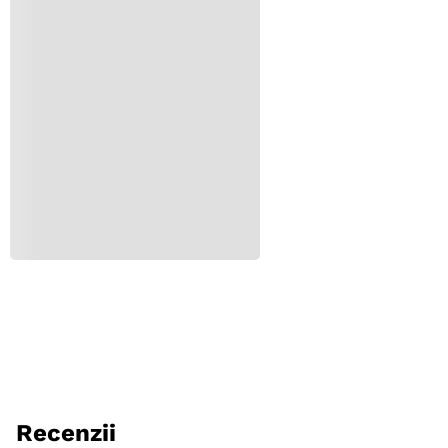
Specie
Caini
Varsta
Adult
Adult (Sterilizat)
Senior
Tip Produs
Servetele
Caracteristici
Anti-pete
Parfum
Aloe Vera
Ambalaj
Cutie
Producator
Compana Pet Brands
Recenzii