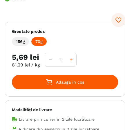
6
.
hrana uscata câini
7
.
hypoallergenic
8
.
acana
Greutate produs
9
.
brit caini
156g
70g
10
.
recompense caini
5
,
69
lei
81
,
29
lei
/ kg
Adaugă în coș
Modalități de livrare
Livrare prin curier in
2 zile lucrătoare
Ridicare din easyBox in
2 zile lucrătoare