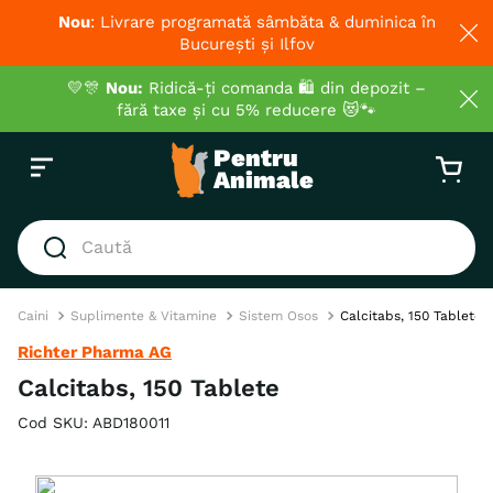
Nou
: Livrare programată sâmbăta & duminica în
București și Ilfov
💛🎊
Nou:
Ridică-ți comanda 🛍️ din depozit –
fără taxe și cu 5% reducere 😻🐾
Caută
Caini
Suplimente & Vitamine
Sistem Osos
Calcitabs, 150 Tablete
Richter Pharma AG
Calcitabs, 150 Tablete
Cod SKU
:
ABD180011