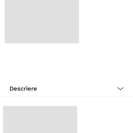
Descriere
Calcitabs
este un supliment mineral cu un continut de
calciu si fosfor ce asigura echilibrul metabolic la caini
si pisici.