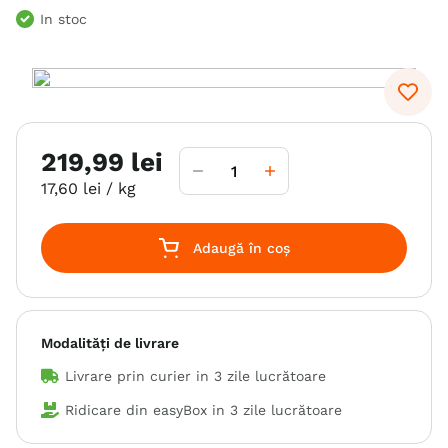
In stoc
6
.
hrana uscata câini
7
.
hypoallergenic
8
.
acana
9
.
recompense caini
219
,
99
lei
10
.
brit caini
17
,
60
lei
/ kg
Adaugă în coș
Modalități de livrare
Livrare prin curier in
3 zile lucrătoare
Ridicare din easyBox in
3 zile lucrătoare