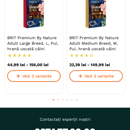
BRIT Premium By Nature
BRIT Premium By Nature
Adult Large Breed, L, Pui,
Adult Medium Breed, M,
hrană uscată câini
Pui, hrană uscată câini
★
★
★
★
★
★
★
★
★
☆
44
,
99
lei
-
156
,
00
lei
22
,
39
lei
-
149
,
99
lei
Vezi 2 variante
Vezi 3 variante
Contactați experții noștri