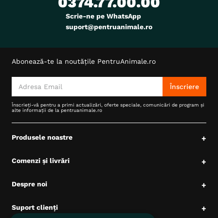
0374.77.00.00
Scrie-ne pe WhatsApp
suport@pentruanimale.ro
Abonează-te la noutățile PentruAnimale.ro
Înscriere
Înscrieți-vă pentru a primi actualizări, oferte speciale, comunicări de program și
alte informații de la pentruanimale.ro
Produsele noastre
+
Comenzi și livrări
+
Despre noi
+
Suport clienți
+