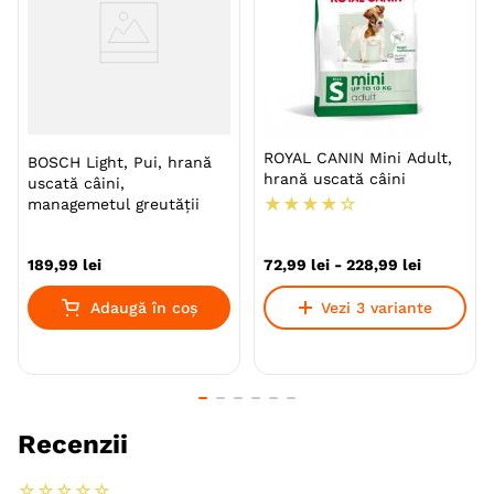
Indicatii Speciale
Metabolism (Obezitate Si
Diabet)
Ambalaj
Sac
Producator
Bosch
ROYAL CANIN Mini Adult,
BOSCH Light, Pui, hrană
hrană uscată câini
uscată câini,
★
★
★
★
☆
managemetul greutății
189
,
99
lei
72
,
99
lei
-
228
,
99
lei
Adaugă în coș
Vezi 3 variante
Recenzii
☆
☆
☆
☆
☆