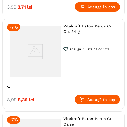
Specie
Canari
Pasari
3
,
99
3
,
71
lei
Adaugă în coș
Producator
Vitakraft
Vitakraft Baton Perus Cu
-
7%
Ou, 54 g
Adaugă in lista de dorinte
Specie
Pasari
Perusi
8
,
99
8
,
36
lei
Adaugă în coș
Producator
Vitakraft
Vitakraft Baton Perus Cu
-
7%
Caise