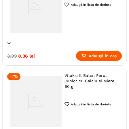
Adaugă in lista de dorinte
Specie
Perusi
Pasari
8
,
99
8
,
36
lei
Adaugă în coș
Producator
Vitakraft
Vitakraft Baton Perusi
-
7%
Junior cu Calciu si Miere,
60 g
Adaugă in lista de dorinte