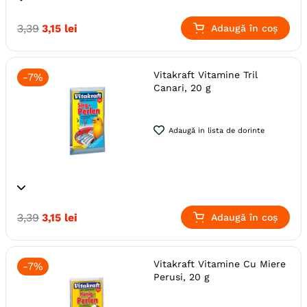
Specie
Perusi
Pasari
3
,
39
3
,
15
lei
Adaugă în coș
Producator
Vitakraft
Vitakraft Vitamine Tril
-
7%
Canari, 20 g
Adaugă in lista de dorinte
Specie
Canari
Pasari
3
,
39
3
,
15
lei
Adaugă în coș
Producator
Vitakraft
Vitakraft Vitamine Cu Miere
-
7%
Perusi, 20 g