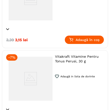
Specie
Perusi
Pasari
3
,
39
3
,
15
lei
Adaugă în coș
Producator
Vitakraft
Vitakraft Vitamine Pentru
-
7%
Tonus Perusi, 30 g
Adaugă in lista de dorinte