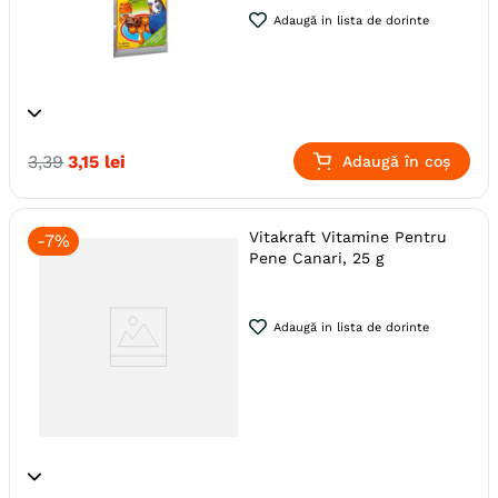
Adaugă in lista de dorinte
Specie
Pasari
Perusi
3
,
39
3
,
15
lei
Adaugă în coș
Producator
Vitakraft
Vitakraft Vitamine Pentru
-
7%
Pene Canari, 25 g
Adaugă in lista de dorinte