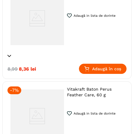
Adaugă in lista de dorinte
Specie
Pasari
Perusi
8
,
99
8
,
36
lei
Adaugă în coș
Producator
Vitakraft
Vitakraft Baton Perus
-
7%
Feather Care, 60 g
Adaugă in lista de dorinte