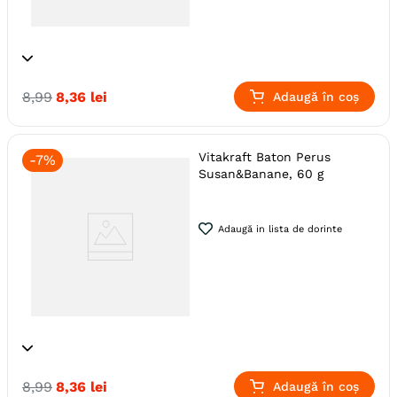
Specie
Perusi
Pasari
8
,
99
8
,
36
lei
Adaugă în coș
Producator
Vitakraft
Vitakraft Baton Perus
-
7%
Susan&Banane, 60 g
Adaugă in lista de dorinte
Specie
Pasari
Perusi
8
,
99
8
,
36
lei
Adaugă în coș