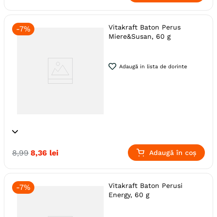
Producator
Vitakraft
Vitakraft Baton Perus
-
7%
Miere&Susan, 60 g
Adaugă in lista de dorinte
Specie
Perusi
Pasari
8
,
99
8
,
36
lei
Adaugă în coș
Producator
Vitakraft
Vitakraft Baton Perusi
-
7%
Energy, 60 g