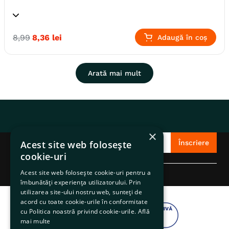
Specie
Perusi
Pasari
8
,
99
8
,
36
lei
Adaugă în coș
Producator
Vitakraft
Arată mai mult
×
Acest site web folosește
Înscriere
cookie-uri
Acest site web folosește cookie-uri pentru a
îmbunătăți experiența utilizatorului. Prin
utilizarea site-ului nostru web, sunteți de
acord cu toate cookie-urile în conformitate
cu Politica noastră privind cookie-urile.
Află
mai multe