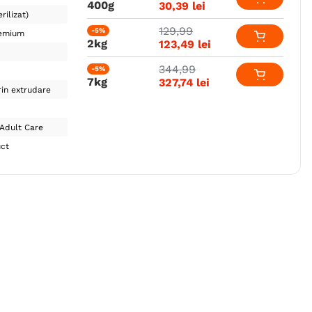
400g
30
,
39
lei
rilizat)
129
,
99
-5%
emium
2kg
123
,
49
lei
344
,
99
-5%
7kg
327
,
74
lei
in extrudare
Adult Care
uct