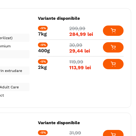
Variante disponibile
299
,
99
-5%
7kg
284
,
99
lei
rilizat)
30
,
99
-5%
emium
400g
29
,
44
lei
119
,
99
-5%
2kg
113
,
99
lei
in extrudare
Adult Care
uct
Variante disponibile
31
,
99
-5%