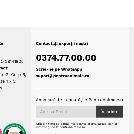
le
Contactați experții noștri
0374.77.00.00
RO 28141905
act:
Scrie-ne pe WhatsApp
nr. 2, Corp B,
suport@pentruanimale.ro
te 1 - 5,
ov
Abonează-te la noutățile PentruAnimale.ro
Înscriere
Află din timp cele mai interesante oferte, actualizări și
informații de la pentruanimale.ro