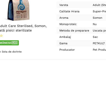
Varsta
Adult (Ste
Calitate Hrana
Super-Pr
Aroma
Somon
Monoproteic
Nu
dult Care Sterilised, Somon,
tă pisici sterilizate
Metoda de preparare
Uscata pr
☆
Ambalaj
Sac
MÂNESC🇷🇴
Gama
PETKULT 
Producator
Pet Prod
 lista de dorinte