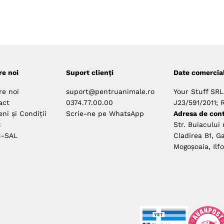
re noi
Suport clienți
Date comercia
re noi
suport@pentruanimale.ro
Your Stuff SRL
act
0374.77.00.00
J23/591/2011; 
ni și Condiții
Scrie-ne pe WhatsApp
Adresa de cont
C
Str. Buiacului 
-SAL
Cladirea B1, Ga
Mogoșoaia, Ilf