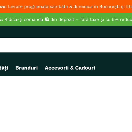
ou
: Livrare programată sâmbăta & duminica în București și Ilf
u:
Ridică-ți comanda 🛍️ din depozit – fără taxe și cu 5% redu
ăți
Branduri
Accesorii & Cadouri