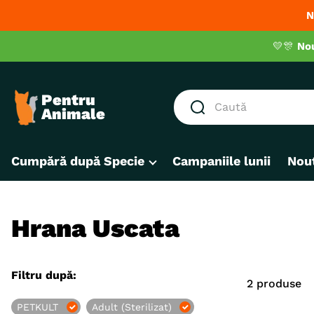
N
💛🎊
No
Caută
CĂUTĂRI POPULARE
Cumpără după Specie
Campaniile lunii
Nout
1
.
hrana umeda pisici
2
.
royal canin
3
.
hrana uscata pisici
Hrana Uscata
4
.
recompense
5
.
brit
Filtru după:
2
produse
6
.
hrana uscata câini
PETKULT
Adult (Sterilizat)
7
.
hypoallergenic