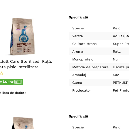
Specificații
Specie
Pisici
Varsta
Adult (Ste
Calitate Hrana
Super-Pr
Aroma
Rata
Monoproteic
Nu
ult Care Sterilised, Rață,
tă pisici sterilizate
Metoda de preparare
Uscata pr
☆
Ambalaj
Sac
MÂNESC🇷🇴
Gama
PETKULT 
Producator
Pet Prod
 lista de dorinte
Specificații
Specie
Pisici