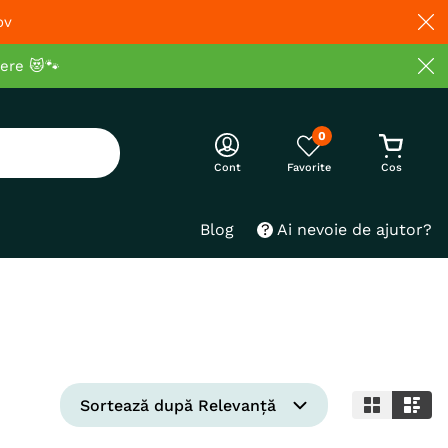
ov
cere 😻🐾
0
Cont
Blog
Ai nevoie de ajutor?
Sortează după
Relevanță