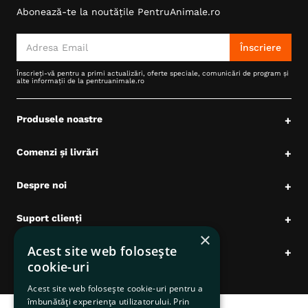
Abonează-te la noutățile PentruAnimale.ro
6
.
hrana uscata câini
7
.
hypoallergenic
Înscriere
8
.
acana
Înscrieți-vă pentru a primi actualizări, oferte speciale, comunicări de program și
alte informații de la pentruanimale.ro
9
.
brit caini
10
.
recompense caini
Produsele noastre
+
Comenzi și livrări
+
Despre noi
+
Suport clienți
+
×
Acest site web folosește
Date comerciale
+
cookie-uri
Acest site web folosește cookie-uri pentru a
îmbunătăți experiența utilizatorului. Prin