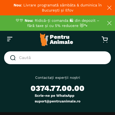
Nou
: Livrare programată sâmbăta & duminica în
București și Ilfov
💛🎊
Nou:
Ridică-ți comanda 🛍️ din depozit –
fără taxe și cu 5% reducere 😻🐾
Caută
CĂUTĂRI POPULARE
1
.
hrana umeda pisici
Contactați experții noștri
0374.77.00.00
2
.
royal canin
3
.
hrana uscata pisici
Scrie-ne pe WhatsApp
suport@pentruanimale.ro
4
.
recompense
5
.
brit