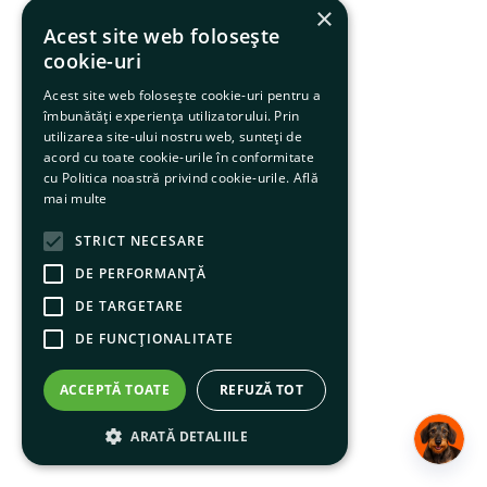
×
6
.
hrana uscata câini
Acest site web folosește
cookie-uri
7
.
hypoallergenic
Acest site web folosește cookie-uri pentru a
8
.
acana
îmbunătăți experiența utilizatorului. Prin
utilizarea site-ului nostru web, sunteți de
9
.
recompense caini
acord cu toate cookie-urile în conformitate
cu Politica noastră privind cookie-urile.
Află
10
.
brit caini
mai multe
STRICT NECESARE
DE PERFORMANȚĂ
DE TARGETARE
DE FUNCŢIONALITATE
ACCEPTĂ TOATE
REFUZĂ TOT
ARATĂ DETALIILE