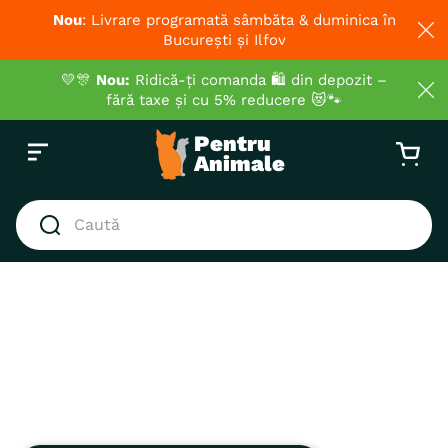
Nou
: Livrare programată sâmbăta & duminica în
București și Ilfov
💛🎊
Nou:
Ridică-ți comanda 🛍️ din depozit –
fără taxe și cu 5% reducere 😻🐾
Caută
CĂUTĂRI POPULARE
1
.
hrana umeda pisici
2
.
hrana uscata pisici
3
.
royal canin
4
.
recompense
5
.
brit