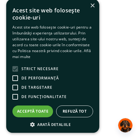
×
6
.
hrana uscata câini
Acest site web folosește
cookie-uri
7
.
hypoallergenic
Acest site web folosește cookie-uri pentru a
8
.
acana
îmbunătăți experiența utilizatorului. Prin
utilizarea site-ului nostru web, sunteți de
9
.
recompense caini
acord cu toate cookie-urile în conformitate
cu Politica noastră privind cookie-urile.
Află
10
.
brit caini
mai multe
STRICT NECESARE
DE PERFORMANȚĂ
DE TARGETARE
DE FUNCŢIONALITATE
ACCEPTĂ TOATE
REFUZĂ TOT
ARATĂ DETALIILE