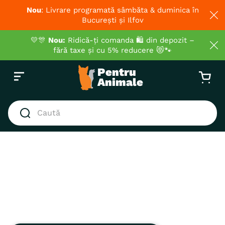
Nou
: Livrare programată sâmbăta & duminica în
București și Ilfov
💛🎊
Nou:
Ridică-ți comanda 🛍️ din depozit –
fără taxe și cu 5% reducere 😻🐾
Caută
CĂUTĂRI POPULARE
1
.
hrana umeda pisici
2
.
hrana uscata pisici
3
.
royal canin
4
.
recompense
5
.
brit