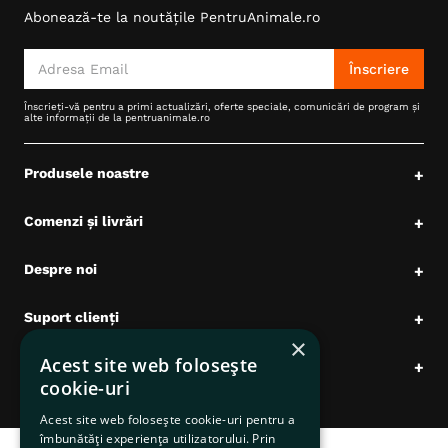
Abonează-te la noutățile PentruAnimale.ro
6
.
hrana uscata câini
7
.
hypoallergenic
Înscriere
8
.
acana
Înscrieți-vă pentru a primi actualizări, oferte speciale, comunicări de program și
alte informații de la pentruanimale.ro
9
.
brit caini
10
.
recompense caini
Produsele noastre
+
Comenzi și livrări
+
Despre noi
+
Suport clienți
+
×
Acest site web folosește
Date comerciale
+
cookie-uri
Acest site web folosește cookie-uri pentru a
îmbunătăți experiența utilizatorului. Prin