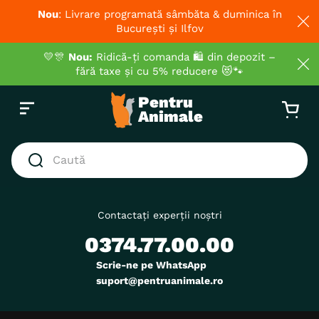
Nou
: Livrare programată sâmbăta & duminica în
București și Ilfov
💛🎊
Nou:
Ridică-ți comanda 🛍️ din depozit –
fără taxe și cu 5% reducere 😻🐾
Caută
CĂUTĂRI POPULARE
1
.
hrana umeda pisici
Contactați experții noștri
0374.77.00.00
2
.
royal canin
3
.
hrana uscata pisici
Scrie-ne pe WhatsApp
suport@pentruanimale.ro
4
.
recompense
5
.
brit