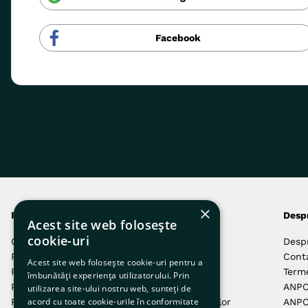
Facebook
×
Produsele noastre
Comenzi și livrări
Desp
Acest site web folosește
cookie-uri
Câini
Autentificare
Desp
Pisici
Cum Comand
Cont
Acest site web folosește cookie-uri pentru a
Păsări
Cum Plătesc
Terme
îmbunătăți experiența utilizatorului. Prin
Pești
Livrarea Comenzilor
ANP
utilizarea site-ului nostru web, sunteți de
acord cu toate cookie-urile în conformitate
Reptile
Returnarea Produselor
ANPC