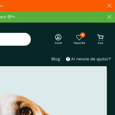
ov
cere 😻🐾
0
Cont
Blog
Ai nevoie de ajutor?