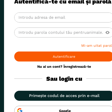
Autentifică-te cu email și parolă
8
.
acana
9
.
brit caini
10
.
recompense caini
Mi-am uitat parol
Autentificare
Nu ai un cont? Înregistrează-te
Sau login cu
Primește codul de acces prin e-mail
Google