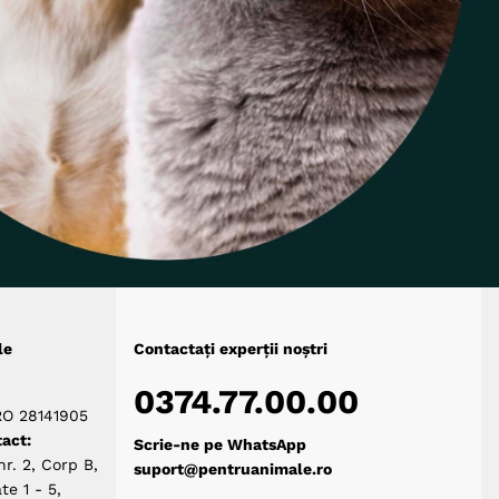
le
Contactați experții noștri
0374.77.00.00
RO 28141905
act:
Scrie-ne pe WhatsApp
nr. 2, Corp B,
suport@pentruanimale.ro
te 1 - 5,