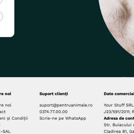
re noi
Suport clienți
Date comercia
re noi
suport@pentruanimale.ro
Your Stuff SRL
act
0374.77.00.00
J23/591/2011; 
ni și Condiții
Scrie-ne pe WhatsApp
Adresa de cont
C
Str. Buiacului 
-SAL
Cladirea B1, Ga