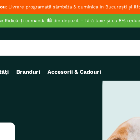
ou
: Livrare programată sâmbăta & duminica în București și Ilf
u:
Ridică-ți comanda 🛍️ din depozit – fără taxe și cu 5% redu
ăți
Branduri
Accesorii & Cadouri