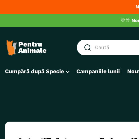
N
💛🎊
No
Caută
CĂUTĂRI POPULARE
Cumpără după Specie
Campaniile lunii
Nout
1
.
hrana umeda pisici
2
.
royal canin
3
.
hrana uscata pisici
4
.
recompense
5
.
brit
6
.
hrana uscata câini
7
.
hypoallergenic