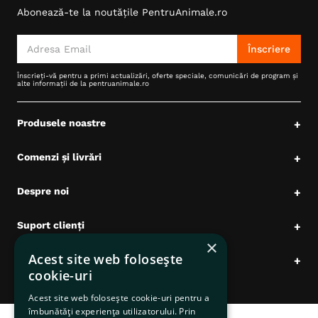
Abonează-te la noutățile PentruAnimale.ro
6
.
hrana uscata câini
7
.
hypoallergenic
Înscriere
8
.
acana
Înscrieți-vă pentru a primi actualizări, oferte speciale, comunicări de program și
alte informații de la pentruanimale.ro
9
.
recompense caini
10
.
brit caini
Produsele noastre
+
Comenzi și livrări
+
Despre noi
+
Suport clienți
+
×
Acest site web folosește
Date comerciale
+
cookie-uri
Acest site web folosește cookie-uri pentru a
îmbunătăți experiența utilizatorului. Prin