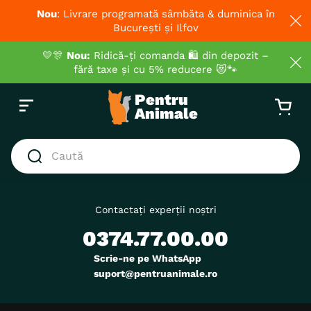
Nou
: Livrare programată sâmbăta & duminica în
București și Ilfov
💛🎊
Nou:
Ridică-ți comanda 🛍️ din depozit –
fără taxe și cu 5% reducere 😻🐾
Caută
CĂUTĂRI POPULARE
1
.
hrana umeda pisici
Contactați experții noștri
0374.77.00.00
2
.
royal canin
3
.
hrana uscata pisici
Scrie-ne pe WhatsApp
suport@pentruanimale.ro
4
.
recompense
5
.
brit