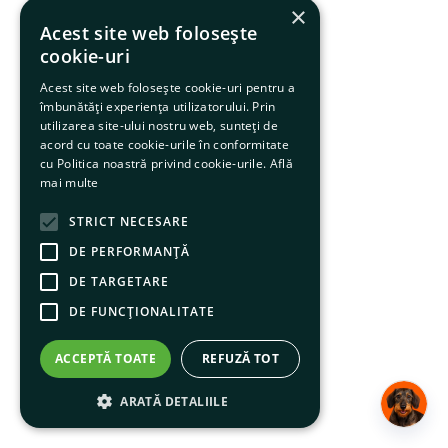
×
6
.
hrana uscata câini
Acest site web folosește
cookie-uri
7
.
hypoallergenic
Acest site web folosește cookie-uri pentru a
8
.
acana
îmbunătăți experiența utilizatorului. Prin
utilizarea site-ului nostru web, sunteți de
9
.
recompense caini
acord cu toate cookie-urile în conformitate
cu Politica noastră privind cookie-urile.
Află
10
.
brit caini
mai multe
STRICT NECESARE
DE PERFORMANȚĂ
DE TARGETARE
DE FUNCŢIONALITATE
ACCEPTĂ TOATE
REFUZĂ TOT
ARATĂ DETALIILE