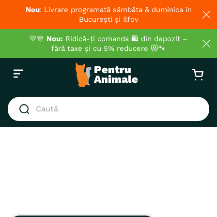
Nou
: Livrare programată sâmbăta & duminica în
București și Ilfov
💛🎊
Nou:
Ridică-ți comanda 🛍️ din depozit –
fără taxe și cu 5% reducere 😻🐾
Caută
CĂUTĂRI POPULARE
1
.
hrana umeda pisici
2
.
hrana uscata pisici
3
.
royal canin
4
.
recompense
5
.
brit