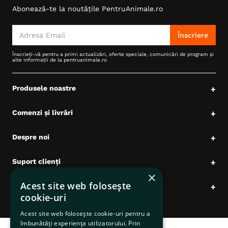
Abonează-te la noutățile PentruAnimale.ro
6
.
hrana uscata câini
7
.
hypoallergenic
Înscriere
8
.
acana
Înscrieți-vă pentru a primi actualizări, oferte speciale, comunicări de program și
alte informații de la pentruanimale.ro
9
.
brit caini
10
.
recompense caini
Produsele noastre
+
Comenzi și livrări
+
Despre noi
+
Suport clienți
+
×
Acest site web folosește
Date comerciale
+
cookie-uri
Acest site web folosește cookie-uri pentru a
îmbunătăți experiența utilizatorului. Prin