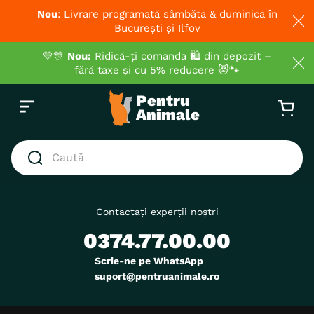
Nou
: Livrare programată sâmbăta & duminica în
București și Ilfov
💛🎊
Nou:
Ridică-ți comanda 🛍️ din depozit –
fără taxe și cu 5% reducere 😻🐾
Caută
CĂUTĂRI POPULARE
1
.
hrana umeda pisici
Contactați experții noștri
0374.77.00.00
2
.
royal canin
3
.
hrana uscata pisici
Scrie-ne pe WhatsApp
suport@pentruanimale.ro
4
.
recompense
5
.
brit