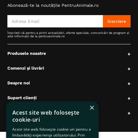
Abonează-te la noutățile PentruAnimale.ro
6
.
hrana uscata câini
7
.
hypoallergenic
Înscriere
8
.
acana
Înscrieți-vă pentru a primi actualizări, oferte speciale, comunicări de program și
alte informații de la pentruanimale.ro
9
.
recompense caini
10
.
brit caini
Produsele noastre
+
Comenzi și livrări
+
Despre noi
+
Suport clienți
+
×
Acest site web folosește
Date comerciale
+
cookie-uri
Acest site web folosește cookie-uri pentru a
îmbunătăți experiența utilizatorului. Prin