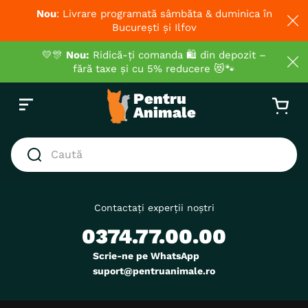
Nou
: Livrare programată sâmbăta & duminica în
București și Ilfov
💛🎊
Nou:
Ridică-ți comanda 🛍️ din depozit –
fără taxe și cu 5% reducere 😻🐾
Caută
CĂUTĂRI POPULARE
1
.
hrana umeda pisici
Contactați experții noștri
0374.77.00.00
2
.
hrana uscata pisici
3
.
royal canin
Scrie-ne pe WhatsApp
suport@pentruanimale.ro
4
.
recompense
5
.
brit