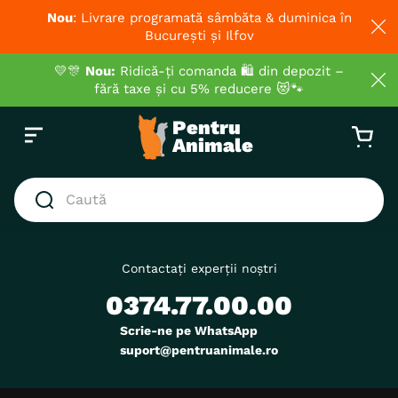
Nou
: Livrare programată sâmbăta & duminica în
București și Ilfov
💛🎊
Nou:
Ridică-ți comanda 🛍️ din depozit –
fără taxe și cu 5% reducere 😻🐾
Caută
CĂUTĂRI POPULARE
1
.
hrana umeda pisici
Contactați experții noștri
0374.77.00.00
2
.
royal canin
3
.
hrana uscata pisici
Scrie-ne pe WhatsApp
suport@pentruanimale.ro
4
.
recompense
5
.
brit