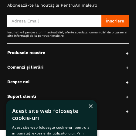
Abonează-te la noutățile PentruAnimale.ro
6
.
hrana uscata câini
7
.
hypoallergenic
Înscriere
8
.
acana
Înscrieți-vă pentru a primi actualizări, oferte speciale, comunicări de program și
alte informații de la pentruanimale.ro
9
.
brit caini
10
.
recompense caini
Produsele noastre
+
Comenzi și livrări
+
Despre noi
+
Suport clienți
+
×
Acest site web folosește
Date comerciale
+
cookie-uri
Acest site web folosește cookie-uri pentru a
îmbunătăți experiența utilizatorului. Prin