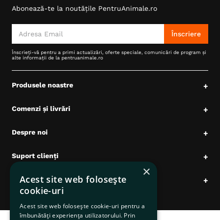
Abonează-te la noutățile PentruAnimale.ro
6
.
hrana uscata câini
7
.
hypoallergenic
Înscriere
8
.
acana
Înscrieți-vă pentru a primi actualizări, oferte speciale, comunicări de program și
alte informații de la pentruanimale.ro
9
.
recompense caini
10
.
brit caini
Produsele noastre
+
Comenzi și livrări
+
Despre noi
+
Suport clienți
+
×
Acest site web folosește
Date comerciale
+
cookie-uri
Acest site web folosește cookie-uri pentru a
îmbunătăți experiența utilizatorului. Prin