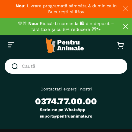
Nou
: Livrare programată sâmbăta & duminica în
București și Ilfov
💛🎊
Nou:
Ridică-ți comanda 🛍️ din depozit –
fără taxe și cu 5% reducere 😻🐾
Caută
CĂUTĂRI POPULARE
1
.
hrana umeda pisici
Contactați experții noștri
0374.77.00.00
2
.
hrana uscata pisici
3
.
royal canin
Scrie-ne pe WhatsApp
suport@pentruanimale.ro
4
.
recompense
5
.
brit