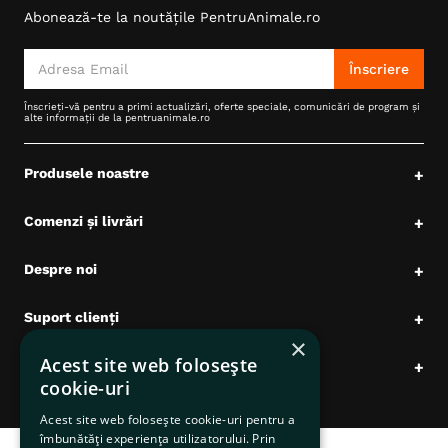
Abonează-te la noutățile PentruAnimale.ro
6
.
hrana uscata câini
7
.
hypoallergenic
Înscriere
8
.
acana
Înscrieți-vă pentru a primi actualizări, oferte speciale, comunicări de program și
alte informații de la pentruanimale.ro
9
.
brit caini
10
.
recompense caini
Produsele noastre
+
Comenzi și livrări
+
Despre noi
+
Suport clienți
+
×
Acest site web folosește
Date comerciale
+
cookie-uri
Acest site web folosește cookie-uri pentru a
îmbunătăți experiența utilizatorului. Prin