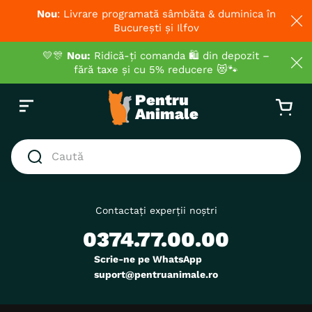
Nou
: Livrare programată sâmbăta & duminica în
București și Ilfov
💛🎊
Nou:
Ridică-ți comanda 🛍️ din depozit –
fără taxe și cu 5% reducere 😻🐾
Caută
CĂUTĂRI POPULARE
1
.
hrana umeda pisici
Contactați experții noștri
0374.77.00.00
2
.
royal canin
3
.
hrana uscata pisici
Scrie-ne pe WhatsApp
suport@pentruanimale.ro
4
.
recompense
5
.
brit