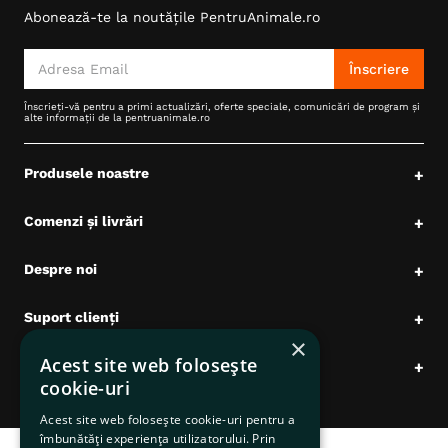
Abonează-te la noutățile PentruAnimale.ro
6
.
hrana uscata câini
7
.
hypoallergenic
Înscriere
8
.
acana
Înscrieți-vă pentru a primi actualizări, oferte speciale, comunicări de program și
alte informații de la pentruanimale.ro
9
.
brit caini
10
.
recompense caini
Produsele noastre
+
Comenzi și livrări
+
Despre noi
+
Suport clienți
+
×
Acest site web folosește
Date comerciale
+
cookie-uri
Acest site web folosește cookie-uri pentru a
îmbunătăți experiența utilizatorului. Prin