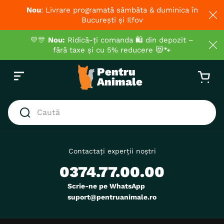
Nou
: Livrare programată sâmbăta & duminica în
București și Ilfov
💛🎊
Nou:
Ridică-ți comanda 🛍️ din depozit –
fără taxe și cu 5% reducere 😻🐾
Caută
CĂUTĂRI POPULARE
1
.
hrana umeda pisici
Contactați experții noștri
0374.77.00.00
2
.
royal canin
3
.
hrana uscata pisici
Scrie-ne pe WhatsApp
suport@pentruanimale.ro
4
.
recompense
5
.
brit