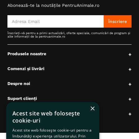
Abonează-te la noutățile PentruAnimale.ro
6
.
hrana uscata câini
7
.
hypoallergenic
Înscriere
8
.
acana
Înscrieți-vă pentru a primi actualizări, oferte speciale, comunicări de program și
alte informații de la pentruanimale.ro
9
.
brit caini
10
.
recompense caini
Produsele noastre
+
Comenzi și livrări
+
Despre noi
+
Suport clienți
+
×
Acest site web folosește
Date comerciale
+
cookie-uri
Acest site web folosește cookie-uri pentru a
îmbunătăți experiența utilizatorului. Prin