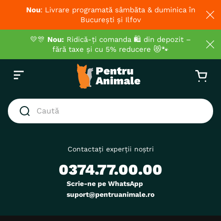
Nou
: Livrare programată sâmbăta & duminica în
București și Ilfov
💛🎊
Nou:
Ridică-ți comanda 🛍️ din depozit –
fără taxe și cu 5% reducere 😻🐾
Caută
CĂUTĂRI POPULARE
1
.
hrana umeda pisici
Contactați experții noștri
0374.77.00.00
2
.
royal canin
3
.
hrana uscata pisici
Scrie-ne pe WhatsApp
suport@pentruanimale.ro
4
.
recompense
5
.
brit