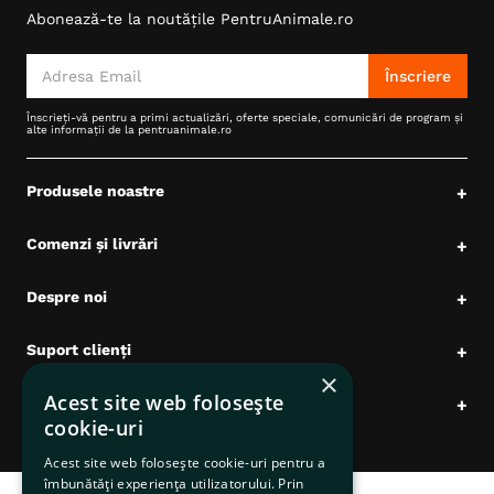
Abonează-te la noutățile PentruAnimale.ro
6
.
hrana uscata câini
7
.
hypoallergenic
Înscriere
8
.
acana
Înscrieți-vă pentru a primi actualizări, oferte speciale, comunicări de program și
alte informații de la pentruanimale.ro
9
.
recompense caini
10
.
brit caini
Produsele noastre
+
Comenzi și livrări
+
Despre noi
+
Suport clienți
+
×
Acest site web folosește
Date comerciale
+
cookie-uri
Acest site web folosește cookie-uri pentru a
îmbunătăți experiența utilizatorului. Prin