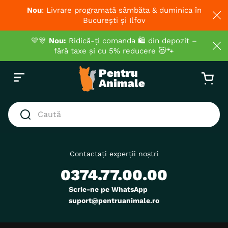
Nou
: Livrare programată sâmbăta & duminica în
București și Ilfov
💛🎊
Nou:
Ridică-ți comanda 🛍️ din depozit –
fără taxe și cu 5% reducere 😻🐾
Caută
CĂUTĂRI POPULARE
1
.
hrana umeda pisici
Contactați experții noștri
0374.77.00.00
2
.
hrana uscata pisici
3
.
royal canin
Scrie-ne pe WhatsApp
suport@pentruanimale.ro
4
.
recompense
5
.
brit