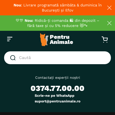
Nou
: Livrare programată sâmbăta & duminica în
București și Ilfov
💛🎊
Nou:
Ridică-ți comanda 🛍️ din depozit –
fără taxe și cu 5% reducere 😻🐾
Caută
CĂUTĂRI POPULARE
1
.
hrana umeda pisici
Contactați experții noștri
0374.77.00.00
2
.
royal canin
3
.
hrana uscata pisici
Scrie-ne pe WhatsApp
suport@pentruanimale.ro
4
.
recompense
5
.
brit