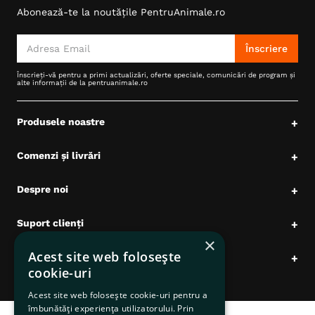
Abonează-te la noutățile PentruAnimale.ro
6
.
hrana uscata câini
7
.
hypoallergenic
Înscriere
8
.
acana
Înscrieți-vă pentru a primi actualizări, oferte speciale, comunicări de program și
alte informații de la pentruanimale.ro
9
.
brit caini
10
.
recompense caini
Produsele noastre
+
Comenzi și livrări
+
Despre noi
+
Suport clienți
+
×
Acest site web folosește
Date comerciale
+
cookie-uri
Acest site web folosește cookie-uri pentru a
îmbunătăți experiența utilizatorului. Prin