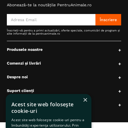
Abonează-te la noutățile PentruAnimale.ro
6
.
hrana uscata câini
7
.
hypoallergenic
Înscriere
8
.
acana
Înscrieți-vă pentru a primi actualizări, oferte speciale, comunicări de program și
alte informații de la pentruanimale.ro
9
.
recompense caini
10
.
brit caini
Produsele noastre
+
Comenzi și livrări
+
Despre noi
+
Suport clienți
+
×
Acest site web folosește
Date comerciale
+
cookie-uri
Acest site web folosește cookie-uri pentru a
îmbunătăți experiența utilizatorului. Prin