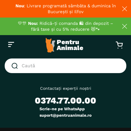
Nou
: Livrare programată sâmbăta & duminica în
București și Ilfov
💛🎊
Nou:
Ridică-ți comanda 🛍️ din depozit –
fără taxe și cu 5% reducere 😻🐾
Caută
CĂUTĂRI POPULARE
1
.
hrana umeda pisici
Contactați experții noștri
0374.77.00.00
2
.
royal canin
3
.
hrana uscata pisici
Scrie-ne pe WhatsApp
suport@pentruanimale.ro
4
.
recompense
5
.
brit