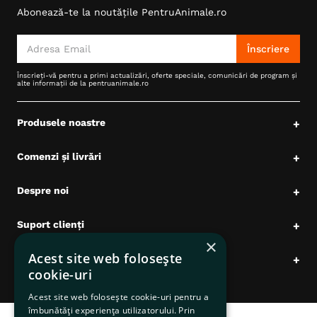
Abonează-te la noutățile PentruAnimale.ro
6
.
hrana uscata câini
7
.
hypoallergenic
Înscriere
8
.
acana
Înscrieți-vă pentru a primi actualizări, oferte speciale, comunicări de program și
alte informații de la pentruanimale.ro
9
.
recompense caini
10
.
brit caini
Produsele noastre
+
Comenzi și livrări
+
Despre noi
+
Suport clienți
+
×
Acest site web folosește
Date comerciale
+
cookie-uri
Acest site web folosește cookie-uri pentru a
îmbunătăți experiența utilizatorului. Prin