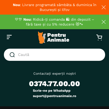
Nou
: Livrare programată sâmbăta & duminica în
București și Ilfov
💛🎊
Nou:
Ridică-ți comanda 🛍️ din depozit –
fără taxe și cu 5% reducere 😻🐾
Caută
CĂUTĂRI POPULARE
1
.
hrana umeda pisici
Contactați experții noștri
0374.77.00.00
2
.
royal canin
3
.
hrana uscata pisici
Scrie-ne pe WhatsApp
suport@pentruanimale.ro
4
.
recompense
5
.
brit