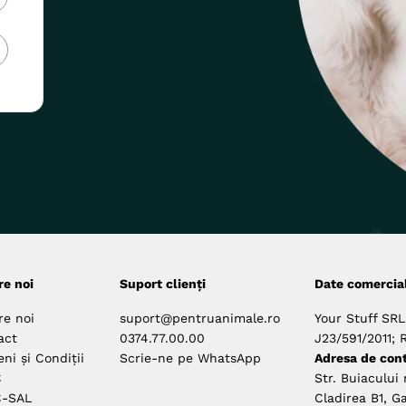
re noi
Suport clienți
Date comercia
re noi
suport@pentruanimale.ro
Your Stuff SRL
act
0374.77.00.00
J23/591/2011; 
ni și Condiții
Scrie-ne pe WhatsApp
Adresa de cont
C
Str. Buiacului 
-SAL
Cladirea B1, Ga