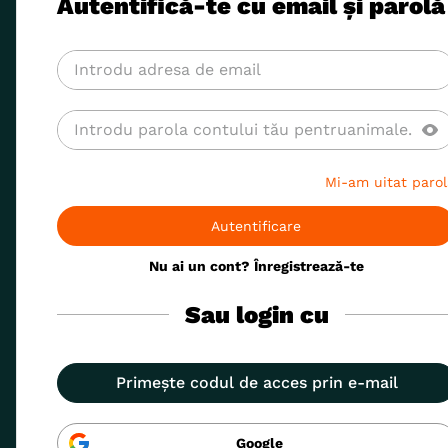
Autentifică-te cu email și parolă
8
.
acana
9
.
recompense caini
10
.
brit caini
Mi-am uitat parol
Autentificare
Nu ai un cont? Înregistrează-te
Sau login cu
Primește codul de acces prin e-mail
Google