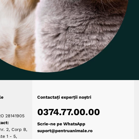
le
Contactați experții noștri
0374.77.00.00
RO 28141905
act:
Scrie-ne pe WhatsApp
nr. 2, Corp B,
suport@pentruanimale.ro
te 1 - 5,