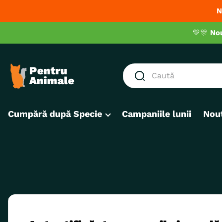
N
💛🎊
No
Caută
CĂUTĂRI POPULARE
Cumpără după Specie
Campaniile lunii
Nout
1
.
hrana umeda pisici
2
.
royal canin
3
.
hrana uscata pisici
4
.
recompense
5
.
brit
6
.
hrana uscata câini
7
.
hypoallergenic