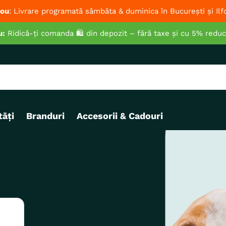
ou
: Livrare programată sâmbăta & duminica în București și Ilf
u:
Ridică-ți comanda 🛍️ din depozit – fără taxe și cu 5% redu
ăți
Branduri
Accesorii & Cadouri