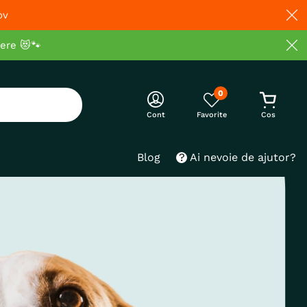
ov
cere 😻🐾
0
Cont
Blog
Ai nevoie de ajutor?