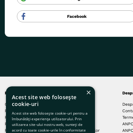
Facebook
×
Produsele noastre
Comenzi și livrări
Desp
Acest site web folosește
cookie-uri
Câini
Autentificare
Desp
Pisici
Cum Comand
Cont
Acest site web folosește cookie-uri pentru a
Păsări
Cum Plătesc
Terme
îmbunătăți experiența utilizatorului. Prin
Pești
Livrarea Comenzilor
ANP
utilizarea site-ului nostru web, sunteți de
acord cu toate cookie-urile în conformitate
Reptile
Returnarea Produselor
ANPC