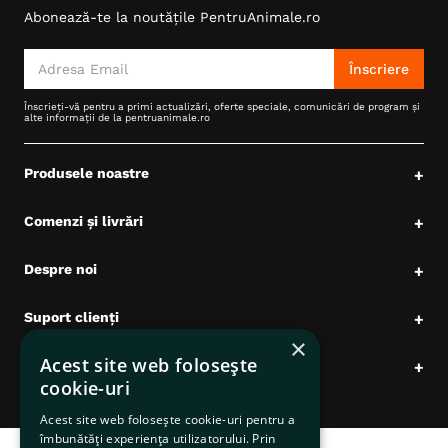
Abonează-te la noutățile PentruAnimale.ro
6
.
hrana uscata câini
7
.
hypoallergenic
Înscriere
8
.
acana
Înscrieți-vă pentru a primi actualizări, oferte speciale, comunicări de program și
alte informații de la pentruanimale.ro
9
.
recompense caini
10
.
brit caini
Produsele noastre
+
Comenzi și livrări
+
Despre noi
+
Suport clienți
+
×
Acest site web folosește
Date comerciale
+
cookie-uri
Acest site web folosește cookie-uri pentru a
îmbunătăți experiența utilizatorului. Prin