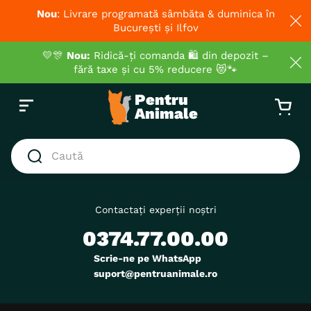
Nou
: Livrare programată sâmbăta & duminica în
București și Ilfov
💛🎊
Nou:
Ridică-ți comanda 🛍️ din depozit –
fără taxe și cu 5% reducere 😻🐾
Caută
CĂUTĂRI POPULARE
1
.
hrana umeda pisici
Contactați experții noștri
0374.77.00.00
2
.
royal canin
3
.
hrana uscata pisici
Scrie-ne pe WhatsApp
suport@pentruanimale.ro
4
.
recompense
5
.
brit