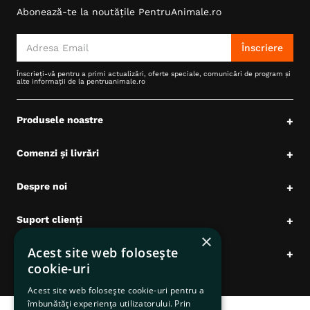
Abonează-te la noutățile PentruAnimale.ro
6
.
hrana uscata câini
7
.
hypoallergenic
Înscriere
8
.
acana
Înscrieți-vă pentru a primi actualizări, oferte speciale, comunicări de program și
alte informații de la pentruanimale.ro
9
.
recompense caini
10
.
brit caini
Produsele noastre
+
Comenzi și livrări
+
Despre noi
+
Suport clienți
+
×
Acest site web folosește
Date comerciale
+
cookie-uri
Acest site web folosește cookie-uri pentru a
îmbunătăți experiența utilizatorului. Prin