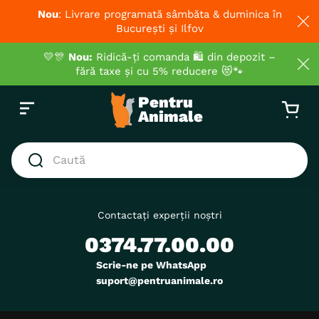
Nou
: Livrare programată sâmbăta & duminica în
București și Ilfov
💛🎊
Nou:
Ridică-ți comanda 🛍️ din depozit –
fără taxe și cu 5% reducere 😻🐾
Caută
CĂUTĂRI POPULARE
1
.
hrana umeda pisici
Contactați experții noștri
0374.77.00.00
2
.
royal canin
3
.
hrana uscata pisici
Scrie-ne pe WhatsApp
suport@pentruanimale.ro
4
.
recompense
5
.
brit