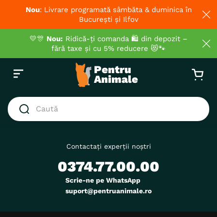
Nou
: Livrare programată sâmbăta & duminica în
București și Ilfov
💛🎊
Nou:
Ridică-ți comanda 🛍️ din depozit –
fără taxe și cu 5% reducere 😻🐾
Caută
CĂUTĂRI POPULARE
1
.
hrana umeda pisici
Contactați experții noștri
0374.77.00.00
2
.
royal canin
3
.
hrana uscata pisici
Scrie-ne pe WhatsApp
suport@pentruanimale.ro
4
.
recompense
5
.
brit