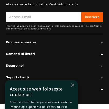
Abonează-te la noutățile PentruAnimale.ro
6
.
hrana uscata câini
7
.
hypoallergenic
Înscriere
8
.
acana
Înscrieți-vă pentru a primi actualizări, oferte speciale, comunicări de program și
alte informații de la pentruanimale.ro
9
.
recompense caini
10
.
brit caini
Produsele noastre
+
Comenzi și livrări
+
Despre noi
+
Suport clienți
+
×
Acest site web folosește
Date comerciale
+
cookie-uri
Acest site web folosește cookie-uri pentru a
îmbunătăți experiența utilizatorului. Prin