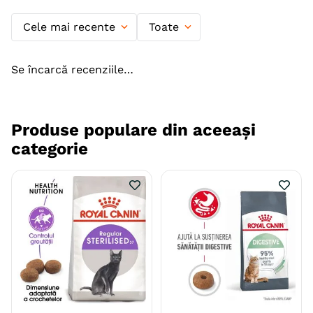
Ambalaj
Sac
Cele mai recente
Toate
Producator
Monge & C. S.p.a.
Se încarcă recenziile…
Produse populare din aceeași
categorie