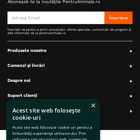
Abonează-te la noutățile PentruAnimale.ro
Înscriere
Înscrieți-vă pentru a primi actualizări, oferte speciale, comunicări de program și
alte informații de la pentruanimale.ro
Produsele noastre
+
Comenzi și livrări
+
Despre noi
+
Suport clienți
+
×
Acest site web folosește
Date comerciale
+
cookie-uri
Acest site web folosește cookie-uri pentru a
îmbunătăți experiența utilizatorului. Prin
utilizarea site-ului nostru web, sunteți de