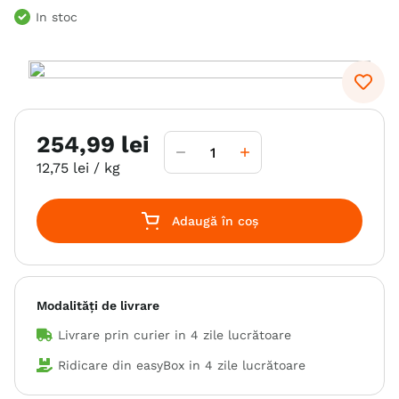
In stoc
6
.
hrana uscata câini
7
.
hypoallergenic
8
.
acana
9
.
recompense caini
254
,
99
lei
10
.
brit caini
12
,
75
lei
/ kg
Adaugă în coș
Modalități de livrare
Livrare prin curier in
4 zile lucrătoare
Ridicare din easyBox in
4 zile lucrătoare