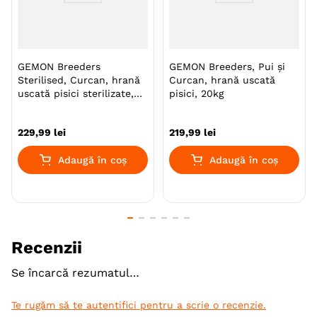
pentru a sprijini sănătatea și performanța pisicilor sau
a câinilor activi, reproductivi sau în creștere. Gemon
Breeders reprezintă o alegere excelentă pentru
crescătorii care doresc să asigure o alimentație de
GEMON Breeders
GEMON Breeders, Pui și
calitate superioară animalutelor lor, contribuind astfel
Sterilised, Curcan, hrană
Curcan, hrană uscată
la dezvoltarea și bunăstarea acestora.
uscată pisici sterilizate,
pisici, 20kg
20kg
Specie
Pisici
229
,
99
lei
219
,
99
lei
Varsta
Adult
Adaugă în coș
Adaugă în coș
Calitate Hrana
Super-Premium
Aroma
Pui
Monoproteic
Nu
Recenzii
Metoda de preparare
Uscata prin extrudare
Se încarcă rezumatul…
Indicatii Speciale
Sistem Urinar
Te rugăm să te autentifici pentru a scrie o recenzie.