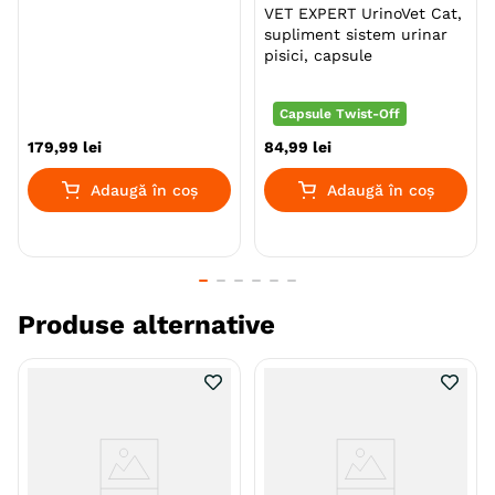
VET EXPERT UrinoVet Cat,
Beneficii:
supliment sistem urinar
pisici, capsule
Reduce recurența calculilor de struvit
Formula cu proprietăți de acidifiere a urinei și
Capsule Twist-Off
un nivel moderat de magneziu (Mg).
179
,
99
lei
84
,
99
lei
Cu carne proaspata pentru un gust exelent.
Adaugă în coș
Adaugă în coș
Yucca schidigera pentru control asupra fecalelor
si a mirosului.
Cu ulei de somon cu acizi grai esentiali Omega 3
si omega 6 pentru sanatatea pielii si a blanii.
Produse alternative
Fără coloranți și conservanți artificiali adăugați.
Gemon Breeders este o linie de hrană profesională
destinată crescătorilor, creată de Monge pentru a
satisface nevoile nutriționale ale câinilor si pisicilor de
toate vârstele și taliile. Oferă soluții complete și
echilibrate, formulate cu ingrediente de înaltă calitate,