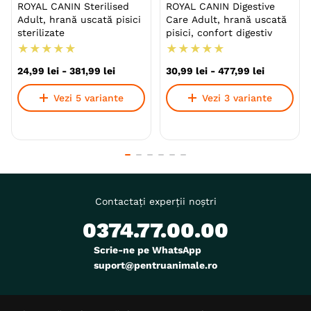
ROYAL CANIN Sterilised
ROYAL CANIN Digestive
Adult, hrană uscată pisici
Care Adult, hrană uscată
sterilizate
pisici, confort digestiv
★
★
★
★
★
★
★
★
★
★
24
,
99
lei
-
381
,
99
lei
30
,
99
lei
-
477
,
99
lei
Vezi 5 variante
Vezi 3 variante
Contactați experții noștri
0374.77.00.00
Scrie-ne pe WhatsApp
suport@pentruanimale.ro